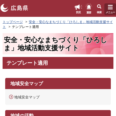
このページの本文へ
重要
防災
検索
メニュー
ペ
トップページ
安全・安心なまちづくり「ひろしま」地域活動支援サイ
ー
ト
テンプレート適用
ジ
の
安全・安心なまちづくり「ひろし
先
頭
ま」地域活動支援サイト
で
す
。
テンプレート適用
本
文
地域安全マップ
地域安全マップ
地域の活動