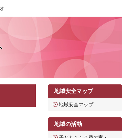
オ
ト
地域安全マップ
地域安全マップ
地域の活動
子ども１１０番の家・