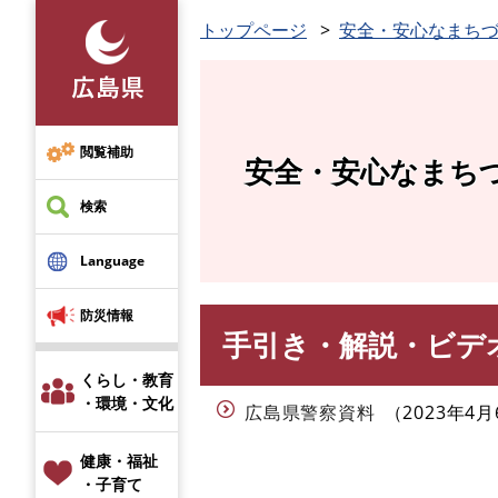
ペ
トップページ
安全・安心なまち
ー
ジ
の
先
頭
閲覧補助
安全・安心なまち
で
す
検索
。
Language
防災情報
手引き・解説・ビデ
本
文
くらし・教育
・環境・文化
広島県警察資料
2023年4月
健康・福祉
・子育て