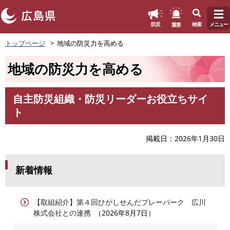
このページの本文へ
重要
防災
検索
メニュー
ペ
トップページ
地域の防災力を高める
ー
ジ
地域の防災力を高める
の
先
頭
自主防災組織・防災リーダーお役立ちサイ
で
本
ト
す
文
。
掲載日
2026年1月30日
新着情報
【取組紹介】第４回ひがしせんだプレーパーク 広川
株式会社との連携
2026年8月7日