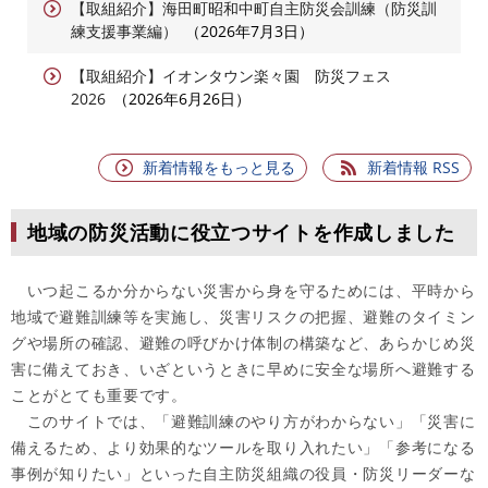
【取組紹介】海田町昭和中町自主防災会訓練（防災訓
練支援事業編）
2026年7月3日
【取組紹介】イオンタウン楽々園 防災フェス
2026
2026年6月26日
新着情報をもっと見る
新着情報 RSS
地域の防災活動に役立つサイトを作成しました
いつ起こるか分からない災害から身を守るためには、平時から
地域で避難訓練等を実施し、災害リスクの把握、避難のタイミン
グや場所の確認、避難の呼びかけ体制の構築など、あらかじめ災
害に備えておき、いざというときに早めに安全な場所へ避難する
ことがとても重要です。
このサイトでは、「避難訓練のやり方がわからない」「災害に
備えるため、より効果的なツールを取り入れたい」「参考になる
事例が知りたい」といった自主防災組織の役員・防災リーダーな