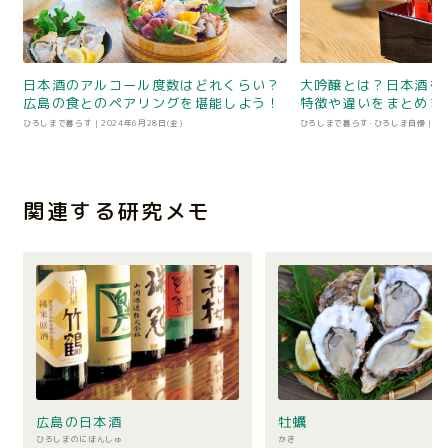
日本酒のアルコール度数はどれくらい？
大吟醸とは？日本酒を
広島の食とのペアリングを堪能しよう！
特徴や違いをまとめま
ひろしまで暮らす |
2024年6月28日(金)
ひろしまで暮らす･ひろしま自慢 |
20
関連する研究メモ
広島の日本酒
牡蠣
ひろしまのにほんしゅ
かき