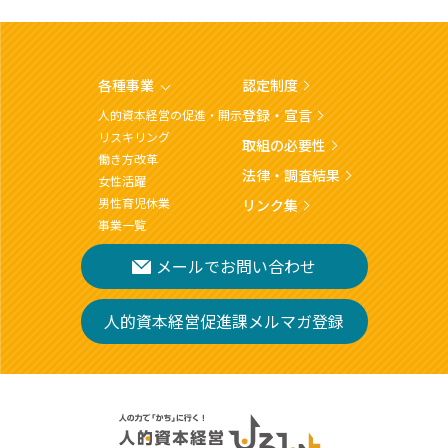
各種事業
認定制度
登録・宣言
人的資本経営の促進・開示
リスキリング
取組の必要性
働き方改革
法律・調査結果
女性活躍
男性育児休業
リンク集
事業一覧
メールでお問い合わせ
人的資本経営促進課メルマガ登録