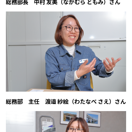
総務部長 中村 友美（なかむら ともみ）さん
総務部 主任 渡邉 紗絵（わたなべ さえ）さん