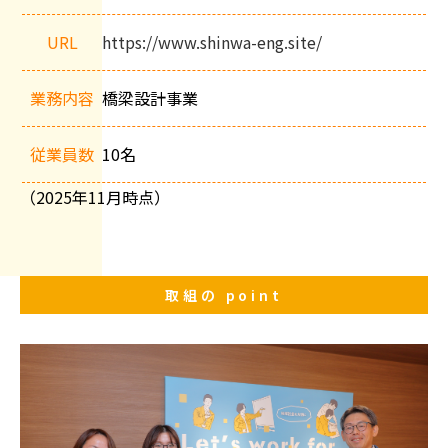
概
要
URL
https://www.shinwa-eng.site/
業務内容
橋梁設計事業
従業員数
10名
（2025年11月時点）
取組の
point