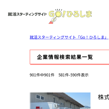
ペ
ー
ジ
の
先
頭
就活スターティングサイト「Go！ひろしま」
で
す。
本
企業情報検索結果一覧
文
901件中901件 581件-590件表示
株