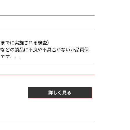
るまでに実施される検査）
物などの製品に不良や不具合がないか品質保
のです．．．
詳しく見る