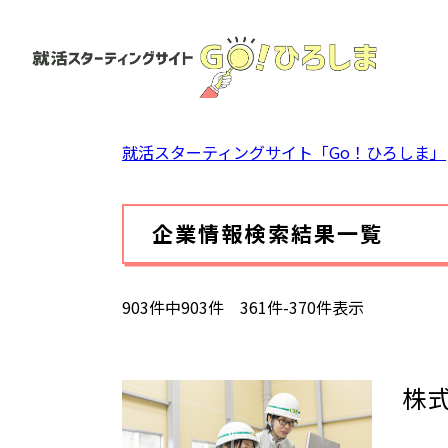
ペ
ー
ジ
の
先
頭
就活スターティングサイト「Go！ひろしま」
で
す。
本
企業情報検索結果一覧
文
903件中903件 361件-370件表示
株