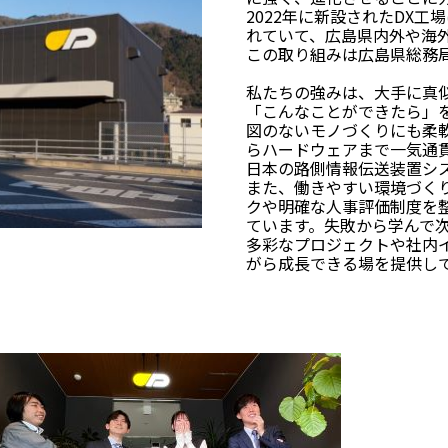
2022年に新設されたDX
れていて、広島県内外や海
この取り組みは広島県総務
私たちの強みは、大手に真
「こんなことができたら」
図のないモノづくりにも柔
らハードウェアまで一気通貫
日本の路側情報伝送装置シス
また、働きやすい環境づく
クや明確な人事評価制度を
ています。失敗から学んで
多彩なプロジェクトや社内
がら成長できる場を提供し