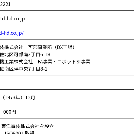
-2221
td-hd.co.jp
d-hd.co.jp/
装株式会社 可部事業所（DX工場）
佐北区可部南3丁目6-18
機工業株式会社 FA事業・ロボットSI事業
佐南区伴中央7丁目8-1
（1973年）12月
，000円
年 東洋電装株式会社を設立
 ISO9001 取得