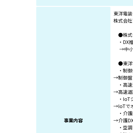
東洋電装
株式会社TD
●株式会社
・DX
→中小も
●東洋
・制御
→制御盤
・高速
→高速道
・IoT
→IoT
・介護
事業内容
→介護D
・空調