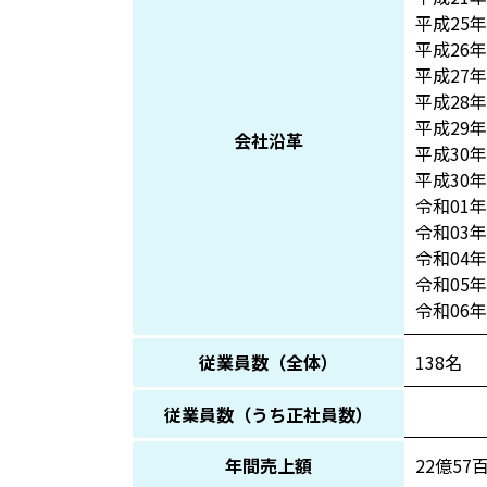
平成25年
平成26年
平成27
平成28年
平成29
会社沿革
平成30
平成30
令和01
令和03年
令和04
令和05
令和06年
従業員数（全体）
138名
従業員数（うち正社員数）
年間売上額
22億57