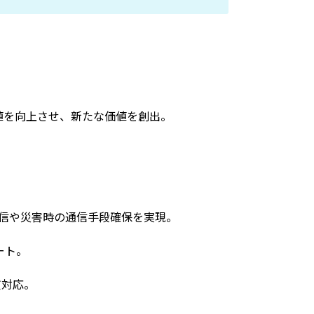
値を向上させ、新たな価値を創出。
信や災害時の通信手段確保を実現。
ート。
貫対応。