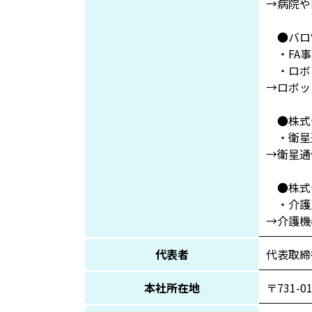
→病院や
●バロ
・FA事
・ロボッ
→ロボッ
●株式会
・衛星
→衛星通
●株式会
・介護
→介護機
代表者
代表取締
本社所在地
〒731-