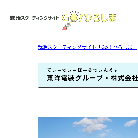
ペ
ー
ジ
の
先
頭
就活スターティングサイト「Go！ひろしま」
で
す。
本
てぃーでぃーほーるでぃんぐす
文
東洋電装グループ・株式会社 TD