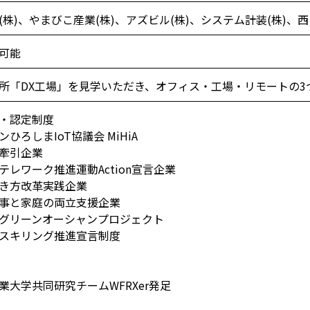
(株)、やまびこ産業(株)、アズビル(株)、システム計装(株)、
可能
所「DX工場」を見学いただき、オフィス・工場・リモートの
・認定制度
ンひろしまIoT協議会 MiHiA
来牽引企業
テレワーク推進運動Action宣言企業
働き方改革実践企業
仕事と家庭の両立支援企業
まグリーンオーシャンプロジェクト
リスキリング推進宣言制度
業大学共同研究チームWFRXer発足