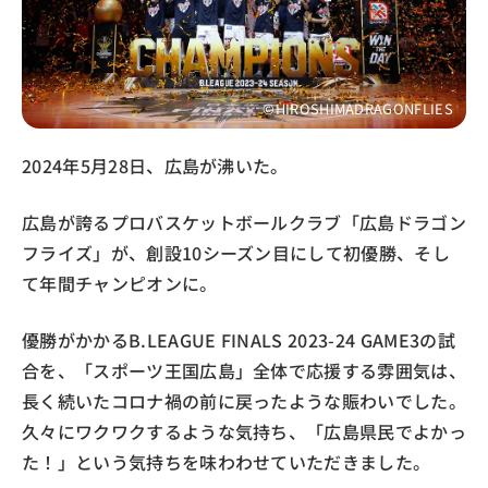
夏号のプレゼント
PDF版
音声版
点字版
©HIROSHIMADRAGONFLIES
メニュー
2024年5月28日、広島が沸いた。
ホーム
広島が誇るプロバスケットボールクラブ「広島ドラゴン
フライズ」が、創設10シーズン目にして初優勝、そし
ひろしま県民だよりとは
て年間チャンピオンに。
バックナンバー
優勝がかかるB.LEAGUE FINALS 2023-24 GAME3の試
音声版を聞くために
合を、「スポーツ王国広島」全体で応援する雰囲気は、
長く続いたコロナ禍の前に戻ったような賑わいでした。
久々にワクワクするような気持ち、「広島県民でよかっ
た！」という気持ちを味わわせていただきました。