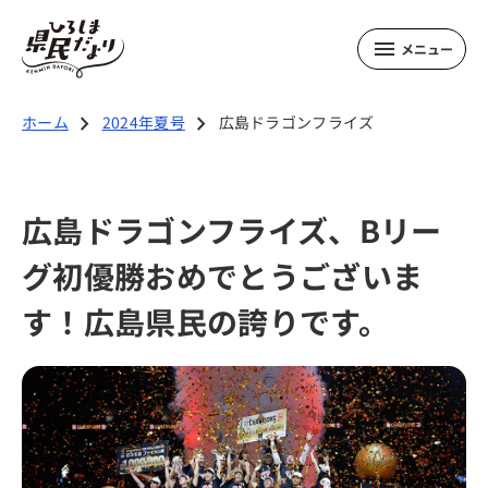
メニュー
2024年夏号の記事
chevron_right
chevron_right
ホーム
2024年夏号
広島ドラゴンフライズ
大雨・地震 防災特集
広島ドラゴンフライズ、Bリー
おいしい広島 特集
グ初優勝おめでとうございま
ひろしまの元気を創るひと
す！広島県民の誇りです。
Team WISH
広島ドラゴンフライズ
夏号のお知らせ