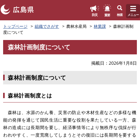
このページの本文へ
重要
防災
検索
メニュー
ペ
トップページ
組織でさがす
農林水産局
林業課
森林計画制
ー
度について
ジ
の
森林計画制度について
先
本
頭
文
で
掲載日
2026年1月8日
す
。
森林計画制度について
森林計画制度とは
森林は、水源のかん養、災害の防止や木材生産などの多様な機
能の発揮を通じて国民生活に重要な役割を果たしている一方、森
林の造成には長期間を要し、経済事情等により無秩序な伐採が行
われやすく、一度荒廃してしまうとその復旧には長期間を要する