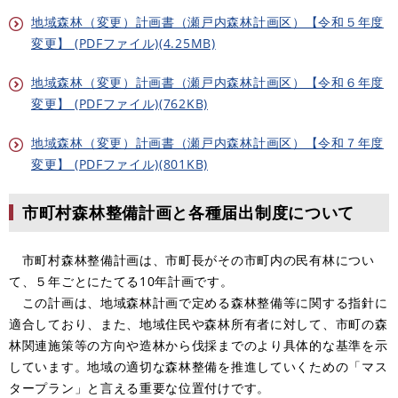
地域森林（変更）計画書（瀬戸内森林計画区）【令和５年度
変更】 (PDFファイル)(4.25MB)
地域森林（変更）計画書（瀬戸内森林計画区）【令和６年度
変更】 (PDFファイル)(762KB)
地域森林（変更）計画書（瀬戸内森林計画区）【令和７年度
変更】 (PDFファイル)(801KB)
市町村森林整備計画と各種届出制度について
市町村森林整備計画は、市町長がその市町内の民有林につい
て、５年ごとにたてる10年計画です。
この計画は、地域森林計画で定める森林整備等に関する指針に
適合しており、また、地域住民や森林所有者に対して、市町の森
林関連施策等の方向や造林から伐採までのより具体的な基準を示
しています。地域の適切な森林整備を推進していくための「マス
タープラン」と言える重要な位置付けです。