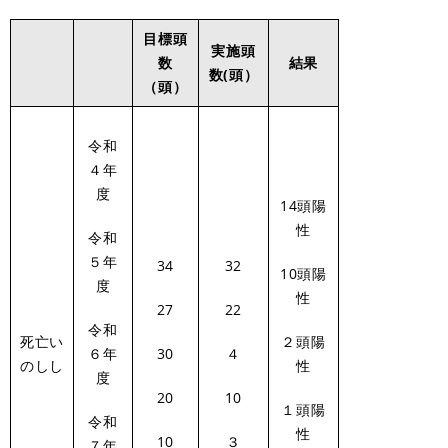
目標頭
実施頭
数
結果
数(頭）
（頭）
令和
４年
度
14頭陽
性
令和
５年
34
32
10頭陽
度
性
27
22
令和
死亡い
２頭陽
６年
30
４
のしし
性
度
20
10
１頭陽
令和
性
10
３
７年