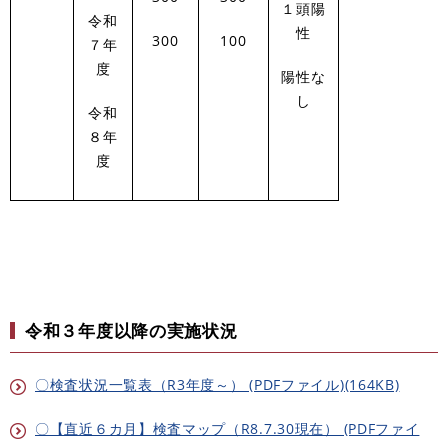
１頭陽
令和
性
300
100
７年
度
陽性な
し
令和
８年
度
令和３年度以降の実施状況
〇検査状況一覧表（R3年度～） (PDFファイル)(164KB)
〇【直近６カ月】検査マップ（R8.7.30現在） (PDFファイ