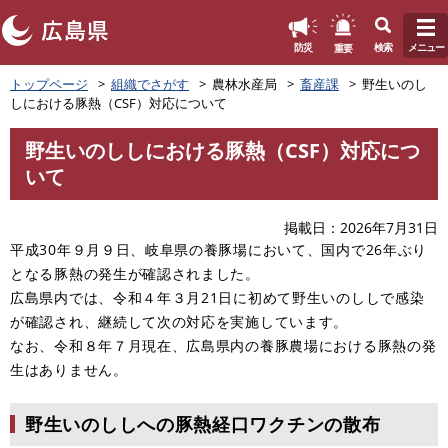
このページの本文へ
重要
防災
検索
メニュー
ペ
トップページ
組織でさがす
農林水産局
畜産課
野生いのし
ー
しにおける豚熱（CSF）対応について
ジ
の
野生いのししにおける豚熱（CSF）対応につ
先
本
いて
頭
文
で
す
掲載日
2026年7月31日
。
平成30年９月９日、岐阜県の養豚場において、国内で26年ぶり
となる豚熱の発生が確認されました。
広島県内では、令和４年３月21日に初めて野生いのししで感染
が確認され、継続して次の対応を実施しています。
なお、令和８年７月現在、広島県内の養豚農場における豚熱の発
生はありません。
野生いのししへの豚熱経口ワクチンの散布