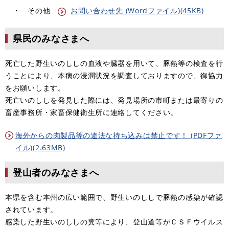
・ その他
お問い合わせ先 (Wordファイル)(45KB)
県民のみなさまへ
死亡した野生いのししの血液や臓器を用いて、豚熱等の検査を行
うことにより、本病の浸潤状況を調査しておりますので、御協力
をお願いします。
死亡いのししを発見した際には、発見場所の市町または最寄りの
畜産事務所・家畜保健衛生所に連絡してください。
海外からの肉製品等の違法な持ち込みは禁止です！ (PDFファ
イル)(2.63MB)
登山者のみなさまへ
本県を含む本州の広い範囲で、野生いのししで豚熱の感染が確認
されています。
感染した野生いのししの糞等により、登山道等がＣＳＦウイルス