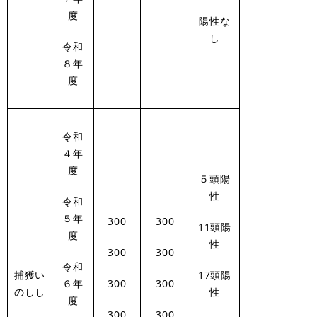
度
陽性な
し
令和
８年
度
令和
４年
度
５頭陽
性
令和
５年
300
300
11頭陽
度
性
300
300
令和
捕獲い
17頭陽
６年
300
300
のしし
性
度
300
300