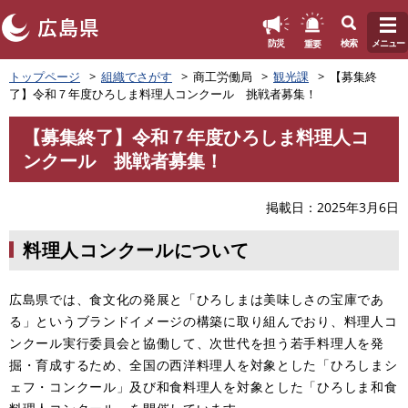
このページの本文へ
重要
防災
検索
メニュー
ペ
トップページ
組織でさがす
商工労働局
観光課
【募集終
ー
了】令和７年度ひろしま料理人コンクール 挑戦者募集！
ジ
の
【募集終了】令和７年度ひろしま料理人コ
先
本
ンクール 挑戦者募集！
頭
文
で
す
掲載日
2025年3月6日
。
料理人コンクールについて
広島県では、食文化の発展と「ひろしまは美味しさの宝庫であ
る」というブランドイメージの構築に取り組んでおり、料理人コ
ンクール実行委員会と協働して、次世代を担う若手料理人を発
掘・育成するため、全国の西洋料理人を対象とした「ひろしまシ
ェフ・コンクール」及び和食料理人を対象とした「ひろしま和食