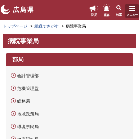
このページの本文へ
重要
防災
検索
メニュー
ペ
トップページ
組織でさがす
病院事業局
ー
ジ
病院事業局
の
本
先
文
頭
部局
で
す
。
会計管理部
危機管理監
総務局
地域政策局
環境県民局