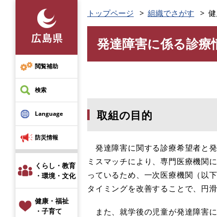
ペ
トップページ
組織でさがす
健
ー
ジ
発達障害に係る診療
の
本
先
文
頭
閲覧補助
で
す
検索
。
取組の目的
Language
防災情報
発達障害に関する診療希望者と発
ミスマッチにより、専門医療機関
くらし・教育
っているため、一次医療機関（以
・環境・文化
タイミングを改善することで、円
健康・福祉
また、就学後の児童が発達障害に
・子育て