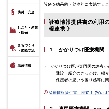
診療を効果的・効率的に実施する
防災・安全
診療情報提供書の利用の
報連携 》
しごと・産業
・観光
まちづくり
１ かかりつけ医療機関 ▹
・国際交流
県政情報
○ かかりつけ医が専門医の診療が
・ 受診・紹介のきっかけ、紹介
・ 保護者の思いや困り感等に関
診療情報提供書 様式１ (Wordフ
２ 専門医療機関 ▹▹▹ 