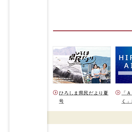
ひろしま県民だより夏
「Ａ
号
く」