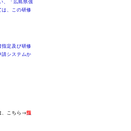
い、「広島県強
ては、この研修
者指定及び研修
申請システムか
は、こちら→
指