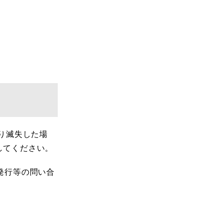
り滅失した場
してください。
発行等の問い合