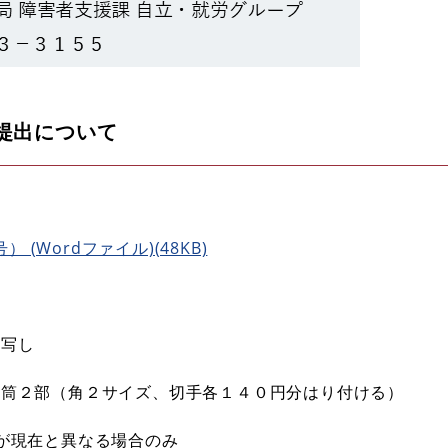
提出について
(Wordファイル)(48KB)
の写し
封筒２部（角２サイズ、切手各１４０円分はり付ける）
が現在と異なる場合のみ