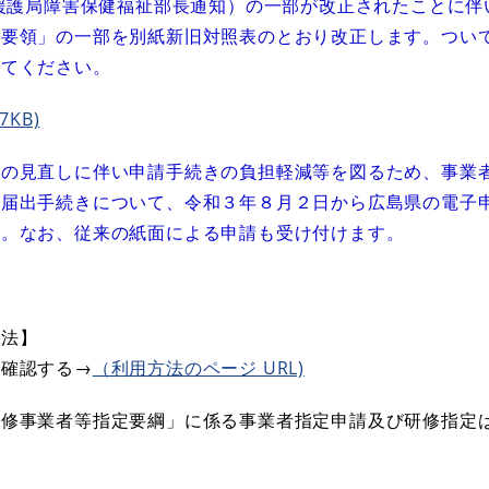
・援護局障害保健福祉部長通知）の一部が改正されたことに伴
施要領」の一部を別紙新旧対照表のとおり改正します。つい
してください。
7KB)
きの見直しに伴い申請手続きの負担軽減等を図るため、事業
種届出手続きについて、令和３年８月２日から広島県の電子
た。なお、従来の紙面による申請も受け付けます。
方法】
を確認する→
（利用方法のページ URL)​
研修事業者等指定要綱」に係る事業者指定申請及び研修指定