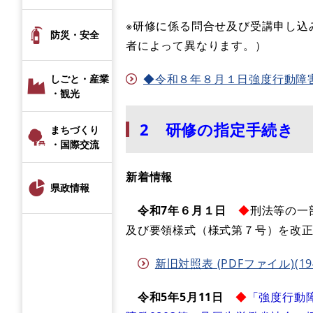
※研修に係る問合せ及び受講申し込
防災・安全
者によって異なります。）
◆令和８年８月１日強度行動障害支援
しごと・産業
・観光
2 研修の指定手続き
まちづくり
・国際交流
新着情報
県政情報
令和7年６月１日
◆
刑法等の一
及び要領様式（様式第７号）を改
​新旧対照表 (PDFファイル)(19
令和5年5月11日
◆
「強度行動