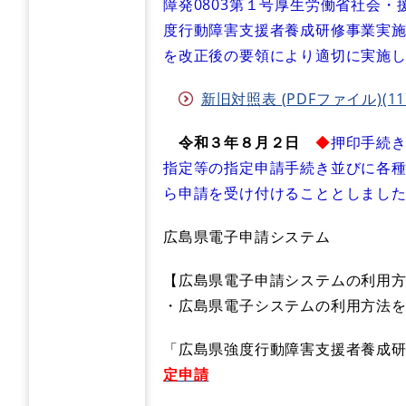
障発0803第１号厚生労働省社会
度行動障害支援者養成研修事業実
を改正後の要領により適切に実施
新旧対照表 (PDFファイル)(11
令和３年８月２日
◆
押印手続
指定等の指定申請手続き並びに各
ら申請を受け付けることとしまし
広島県電子申請システム
【広島県電子申請システムの利用
・広島県電子システムの利用方法
「広島県強度行動障害支援者養成
定申請