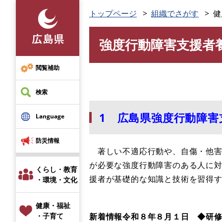
ペ
トップページ
組織でさがす
健
ー
ジ
強度行動障害支援者
の
本
先
文
頭
閲覧補助
で
す
検索
。
1 広島県強度行動障
Language
防災情報
著しい不適応行動や、自傷・他害
が必要な強度行動障害のある人に
くらし・教育
援者が基礎的な知識と技術を習得
・環境・文化
健康・福祉
新着情報令和８年８
月１
日 ◆研
・子育て