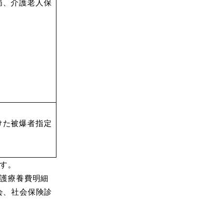
局、介護老人保
けた被爆者指定
す。
護療養費明細
会、社会保険診