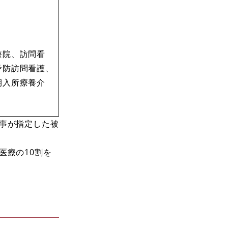
療院、訪問看
予防訪問看護、
期入所療養介
事が指定した被
医療の10割を