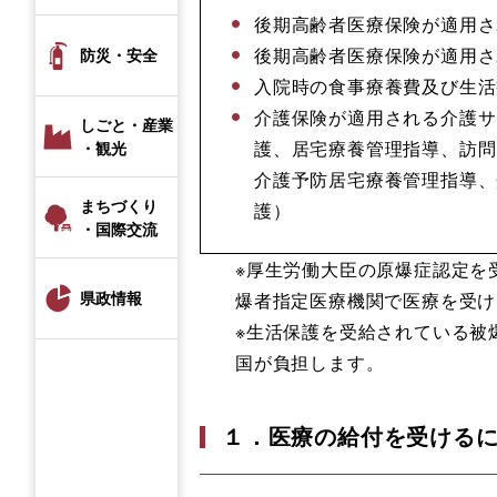
後期高齢者医療保険が適用さ
後期高齢者医療保険が適用さ
防災・安全
入院時の食事療養費及び生活
介護保険が適用される介護サ
しごと・産業
護、居宅療養管理指導、訪問
・観光
介護予防居宅療養管理指導、
まちづくり
護）
・国際交流
※厚生労働大臣の原爆症認定を
県政情報
爆者指定医療機関で医療を受け
※生活保護を受給されている被
国が負担します。
１．医療の給付を受ける