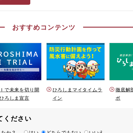
おすすめコンテンツ
Ｉで未来を切り開
ひろしまマイタイムラ
徹底解
ひろしま宣言
イン
ボ
てください
ましたか？
はい
どちらでもない
いいえ