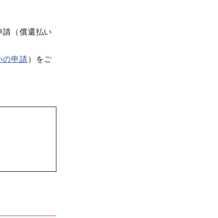
申請（償還払い
いの申請
）をご