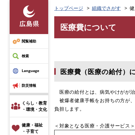
ペ
トップページ
組織でさがす
健
ー
ジ
医療費について
の
本
先
文
頭
閲覧補助
で
す
検索
。
医療費（医療の給付）
Language
防災情報
医療の給付とは、病気やけがが治
被爆者健康手帳をお持ちの方が、
くらし・教育
負担します。
・環境・文化
健康・福祉
＜対象となる医療・介護サービス
・子育て