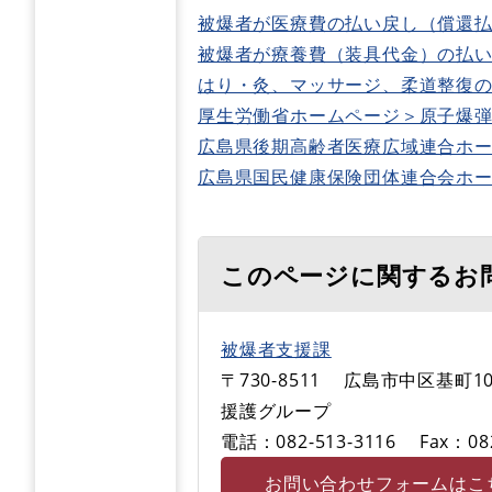
被爆者が医療費の払い戻し（償還
被爆者が療養費（装具代金）の払
はり・灸、マッサージ、柔道整復
厚生労働省ホームページ＞原子爆
広島県後期高齢者医療広域連合ホ
広島県国民健康保険団体連合会ホ
このページに関するお
被爆者支援課
〒730-8511
広島市中区基町10
援護グループ
電話：082-513-3116
Fax：08
お問い合わせフォームはこ