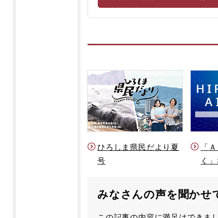
ひろしま県民だより夏
「Ａ
号
く」
みなさんの声を聞かせ
この記事の内容に満足はでき
満