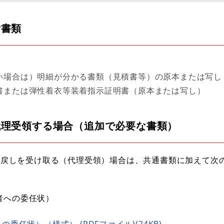
付書類
い場合は）明細が分かる書類（見積書等）の原本または写し
書または弾性着衣等装着指示証明書（原本または写し）
代理受領する場合（追加で必要な書類）
い戻しを受け取る（代理受領）場合は、共通書類に加えて次
者への委任状）
任状）（様式） (PDFファイル)(24KB)