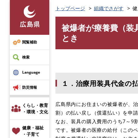
ペ
トップページ
組織でさがす
健
ー
ジ
被爆者が療養費（装
の
本
先
文
とき
頭
閲覧補助
で
す
検索
。
Language
１．治療用装具代金の
防災情報
広島県内にお住まいの被爆者が、
くらし・教育
・環境・文化
割）の払い戻し（償還払い）を申
なお、装具の購入費用のうち7～9
健康・福祉
です。被爆者の医療の給付（この
・子育て