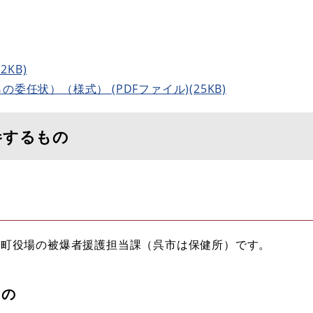
2KB)
任状）（様式） (PDFファイル)(25KB)
参するもの
市町役場の被爆者援護担当課（呉市は保健所）です。
もの