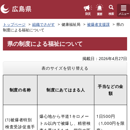
このページの本文へ
重要
防災
検索
メニュー
ペ
トップページ
組織でさがす
健康福祉局
被爆者支援課
県の
ー
制度による福祉について
ジ
の
県の制度による福祉について
先
本
頭
文
で
掲載日
2026年4月27日
す
表のサイズを切り替える
。
手当などの金
制度の名称
制度にあてはまる人
額
爆心地から半道1キロメー
1日500円
(1)被爆者特別
トル以内で被爆し、精密検
（1,000円を限
検査受診促進手