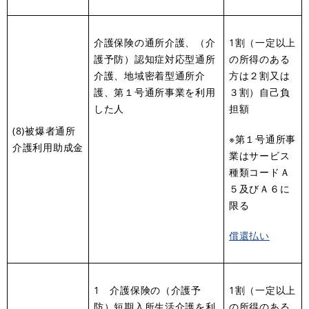
介護保険の通所介護、（介
1割（一定以上
護予防）認知症対応型通所
の所得のある
介護、地域密着型通所介
方は２割又は
護、第１号通所事業を利用
３割）自己負
した人
担額
(8)被爆者通所
※第１号通所事
介護利用助成金
業はサービス
種類コードＡ
５及びＡ６に
限る
償還払い
1 介護保険の（介護予
1割（一定以上
防）短期入所生活介護を利
の所得のある