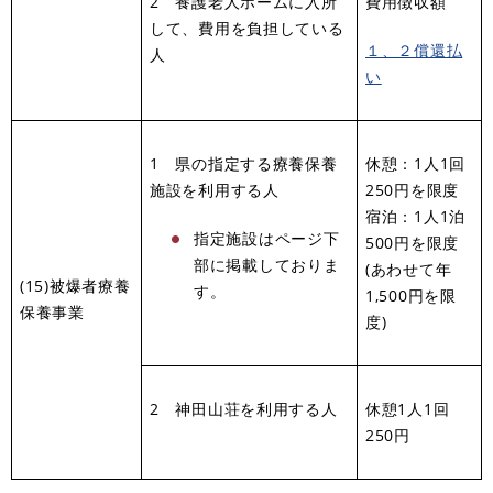
2 養護老人ホームに入所
費用徴収額
して、費用を負担している
１、２償還払
人
い
1 県の指定する療養保養
休憩：1人1回
施設を利用する人
250円を限度
宿泊：1人1泊
指定施設はページ下
500円を限度
部に掲載しておりま
(あわせて年
(15)被爆者療養
す。
1,500円を限
保養事業
度)
2 神田山荘を利用する人
休憩1人1回
250円