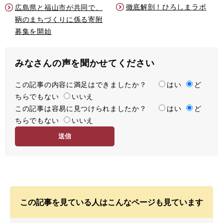
徹底解剖！ひろしまラボ
広島県と福山市が共同で、
鞆のまちづくりに係る寄附
募集を開始
みなさんの声を聞かせてください
この記事の内容に満足はできましたか？
満
はい
ど
ちらでもない
足
いいえ
この記事は容易に見つけられましたか？
度
容
はい
ど
ちらでもない
易
いいえ
度
この記事を見ている人はこんなページも見ています