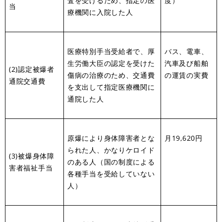
査を受けるため、指定の医
度）
当
療機関に入院した人
医療特別手当受給者で、厚
バス、電車、
生労働大臣の認定を受けた
汽車及び船舶
(2)認定被爆者
傷病の治療のため、交通費
の運賃の実費
通院交通費
を支出して指定医療機関に
通院した人
原爆により身体障害者とな
月19,620円
られた人、かなりケロイド
(3)被爆身体障
のある人（国の制度による
害者福祉手当
各種手当を受給していない
人）