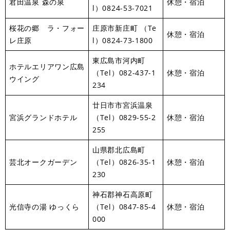
君田温泉 森の泉
休憩・宿泊
l）0824-53-7021
桜花の郷 ラ・フォー
庄原市新庄町 （Te
休憩・宿泊
レ庄原
l）0824-73-1800
東広島市河内町
ホテルエリアワン広島
（Tel）082-437-1
休憩・宿泊
ウイング
234
廿日市市宮浜温泉
宮浜グランドホテル
（Tel）0829-55-2
休憩・宿泊
255
山県郡北広島町
芸北オークガーデン
（Tel）0826-35-1
休憩・宿泊
230
神石郡神石高原町
光信寺の湯 ゆっくら
（Tel）0847-85-4
休憩・宿泊
000