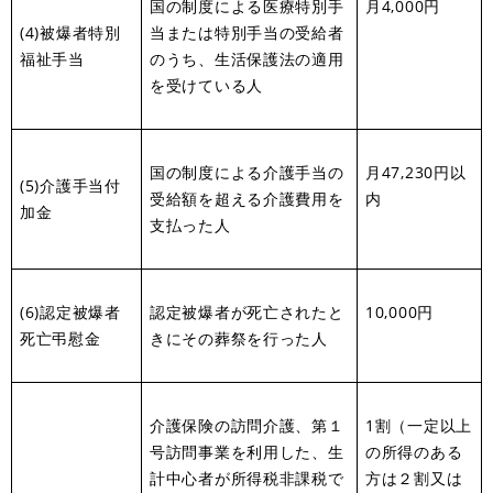
国の制度による医療特別手
月4,000円
(4)被爆者特別
当または特別手当の受給者
福祉手当
のうち、生活保護法の適用
を受けている人
国の制度による介護手当の
月47,230円以
(5)介護手当付
受給額を超える介護費用を
内
加金
支払った人
(6)認定被爆者
認定被爆者が死亡されたと
10,000円
死亡弔慰金
きにその葬祭を行った人
介護保険の訪問介護、第１
1割（一定以上
号訪問事業を利用した、生
の所得のある
計中心者が所得税非課税で
方は２割又は