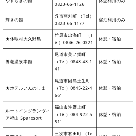
やすらぎの館
休憩利用のみ
0823-66-1126
呉市蒲刈町 （Tel）
輝きの館
宿泊利用のみ
0823-66-1177
竹原市忠海町 （T
★休暇村大久野島
休憩・宿泊
el）0846-26-0321
尾道市美ノ郷町
養老温泉本館
（Tel）0848-48-1
休憩・宿泊
411
尾道市因島土生町
★ホテルいんのしま
（Tel）0845-22-4
休憩・宿泊
661
福山市沖野上町
ルートイングランヴィ
（Tel）084-922-5
休憩・宿泊
ア福山 Sparesort
511
三次市君田町 （Te