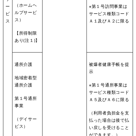
（ホームヘ
ー
※第１号訪問事業は
ルプサービ
ビ
サービス種類コード
ス）
ス
Ａ１及びＡ２に限る
【所得制限
あり(注１)】
通所介護
被爆者健康手帳を提
示
地域密着型
通所介護
※第１号通所事業は
サービス種類コード
第１号通所
Ａ５及びＡ６に限る
事業
（利用者負担金を支
（デイサー
払った場合は後で払
ビス）
い戻しを受けること
ができます。）