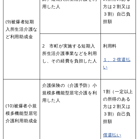
用した人
方は２割又は
３割）自己負
担額
(9)被爆者短期
入所生活介護な
ど利用助成金
2 市町が実施する短期入
利用料
所生活介護事業などを利用
１、２償還払
し、その経費を負担した人
い
介護保険の（介護予防）小
1割（一定以上
規模多機能型居宅介護を利
の所得のある
用した人
(10)被爆者小規
方は２割又は
模多機能型居宅
３割）自己負
介護利用助成金
担額
償還払い