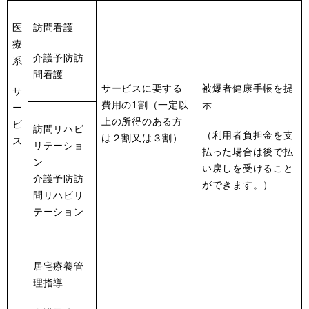
医
訪問看護
療
介護予防訪
系
問看護
サービスに要する
被爆者健康手帳を提
サ
費用の1割（一定以
示
ー
上の所得のある方
ビ
訪問リハビ
（利用者負担金を支
は２割又は３割）
ス
リテーショ
払った場合は後で払
ン
い戻しを受けること
介護予防訪
ができます。）
問リハビリ
テーション
居宅療養管
理指導