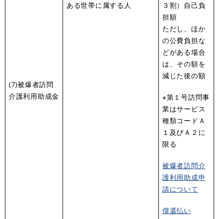
ある世帯に属する人
３割）自己負
担額
ただし、ほか
の公費負担な
どがある場合
は、その額を
減じた後の額
(7)被爆者訪問
介護利用助成金
※第１号訪問事
業はサービス
種類コードＡ
１及びＡ２に
限る
被爆者訪問介
護利用助成申
請について
償還払い