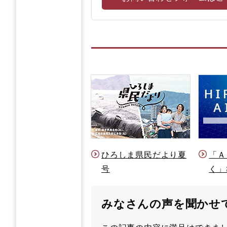
ひろしま県民だより夏
「Ａ
号
く」
みなさんの声を聞かせ