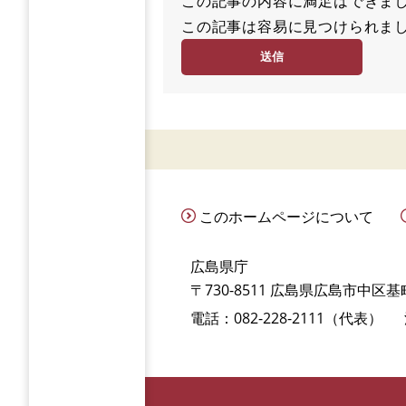
この記事の内容に満足はでき
満
この記事は容易に見つけられ
足
容
度
易
度
このホームページについて
広島県庁
〒730-8511 広島県広島市中区基町
電話：082-228-2111（代表）