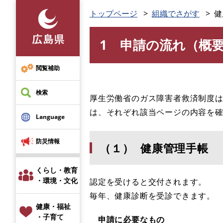
ペ
トップページ
組織でさがす
健
ー
ジ
1 申請の流れ（概
の
本
先
文
頭
閲覧補助
で
す
検索
厚生労働省のガス障害者救済制度
。
は、それぞれ該当ページの内容を
Language
防災情報
（１） 健康管理手帳
くらし・教育
・環境・文化
認定を受けると交付されます。
毎年、健康診断を受診できます。
健康・福祉
・子育て
申請に必要なもの