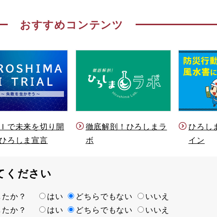
おすすめコンテンツ
Ｉで未来を切り開
徹底解剖！ひろしまラ
ひろし
ひろしま宣言
ボ
イン
てください
ましたか？
はい
どちらでもない
いいえ
ましたか？
はい
どちらでもない
いいえ