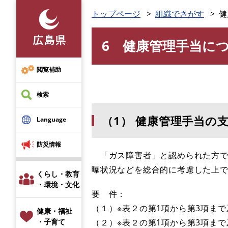
ペ
トップページ
組織でさがす
健
ー
ジ
6 健康管理手当に
の
本
先
文
頭
閲覧補助
で
す
検索
。
（1） 健康管理手当の
Language
防災情報
「ガス障害者」と認められた方で
曝状況などを総合的に考慮した上
くらし・教育
・環境・文化
要 件：
（１）※表２の第1項から第3項ま
健康・福祉
（２）※表２の第1項から第3項ま
・子育て