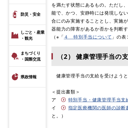
を満たす状態にあるもの。ただし、
能で、かつ、安静時には発現しな
防災・安全
合にのみ実施することとし、実施
器能力の障害があるか否かを判断
しごと・産業
（※「
４ 特別手当について
」の表
・観光
まちづくり
（2） 健康管理手当の
・国際交流
健康管理手当の支給を受けようと
県政情報
＜提出書類＞
ア
特別手当・健康管理手当支給申請
イ
指定医療機関の医師の診断書 (
と。）