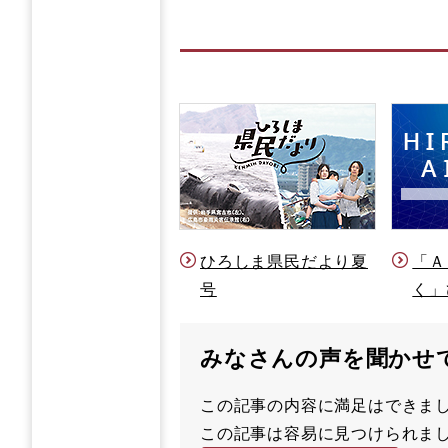
ひろしま県民だより夏
「Ａ
号
く」
みなさんの声を聞かせ
この記事の内容に満足はでき
満
この記事は容易に見つけられ
足
容