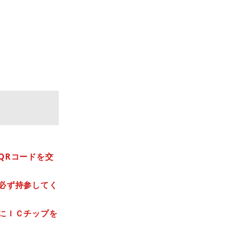
QRコードを交
必ず持参してく
にＩＣチップを