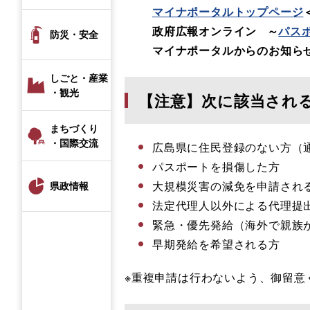
マイナポータルトップページ
政府広報オンライン ～
パス
防災・安全
マイナポータルからのお知ら
しごと・産業
・観光
【注意】次に該当され
まちづくり
・国際交流
広島県に住民登録のない方（
パスポートを損傷した方
大規模災害の減免を申請され
県政情報
法定代理人以外による代理提
緊急・優先発給（海外で親族
早期発給を希望される方
※重複申請は行わないよう、御留意