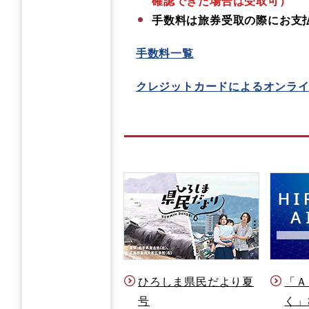
確認できた場合は受取可）
手数料は旅券受取の際にお支
​
手数料一覧
クレジットカードによるオンラ
ひろしま県民だより夏
「Ａ
号
く」