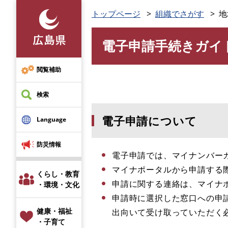
ペ
トップページ
組織でさがす
地
ー
ジ
電子申請手続きガイ
の
本
先
文
頭
閲覧補助
で
す
検索
。
電子申請について
Language
防災情報
電子申請では、マイナンバー
マイナポータルから申請する
くらし・教育
申請に関する連絡は、マイナ
・環境・文化
申請時に選択した窓口への申請
健康・福祉
出向いて受け取っていただく必
・子育て