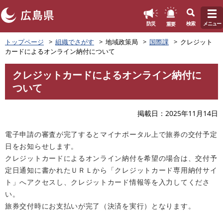
このページの本文へ
重要
防災
検索
メニュー
ペ
トップページ
組織でさがす
地域政策局
国際課
クレジット
ー
カードによるオンライン納付について
ジ
の
クレジットカードによるオンライン納付に
先
本
ついて
頭
文
で
す
掲載日
2025年11月14日
。
電子申請の審査が完了するとマイナポータル上で旅券の交付予定
日をお知らせします。
クレジットカードによるオンライン納付を希望の場合は、交付予
定日通知に書かれたＵＲＬから「クレジットカード専用納付サイ
ト」へアクセスし、クレジットカード情報等を入力してくださ
い。
​旅券交付時にお支払いが完了（決済を実行）となります。