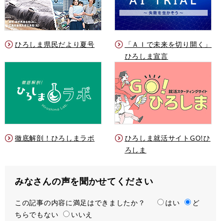
ひろしま県民だより夏号
「ＡＩで未来を切り開く」
ひろしま宣言
徹底解剖！ひろしまラボ
ひろしま就活サイトGO!ひ
ろしま
みなさんの声を聞かせてください
この記事の内容に満足はできましたか？
満
はい
ど
ちらでもない
足
いいえ