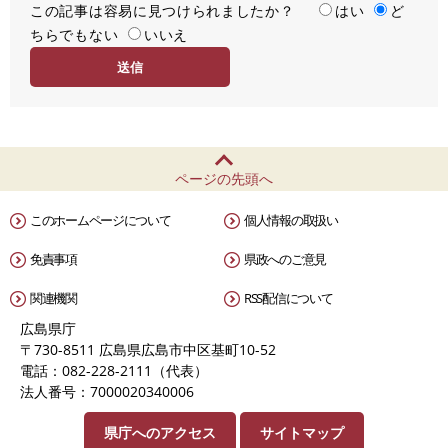
この記事は容易に見つけられましたか？
度
容
はい
ど
ちらでもない
易
いいえ
度
ページの先頭へ
このホームページについて
個人情報の取扱い
免責事項
県政へのご意見
関連機関
RSS配信について
広島県庁
〒730-8511 広島県広島市中区基町10-52
電話：082-228-2111（代表）
法人番号：7000020340006
県庁へのアクセス
サイトマップ