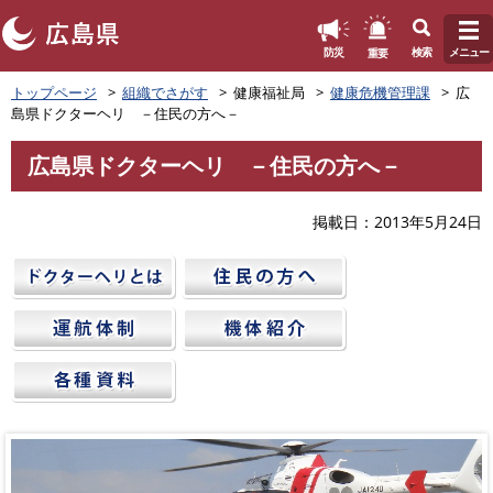
このページの本文へ
重要
防災
検索
メニュー
ペ
トップページ
組織でさがす
健康福祉局
健康危機管理課
広
ー
島県ドクターヘリ －住民の方へ－
ジ
の
広島県ドクターヘリ －住民の方へ－
先
本
頭
文
で
掲載日
2013年5月24日
す
。