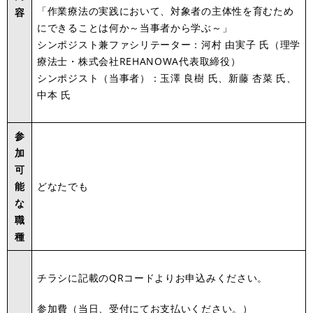
「作業療法の実践において、対象者の主体性を育むため
容
にできることは何か～当事者から学ぶ～」
シンポジスト兼ファシリテーター：河村 由実子 氏（理学
療法士・株式会社REHANOWA代表取締役）
シンポジスト（当事者）：玉澤 良樹 氏、新藤 杏菜 氏、
中本 氏
参
加
可
能
どなたでも
な
職
種
チラシに記載のQRコードよりお申込みください。
参加費（当日、受付にてお支払いください。）