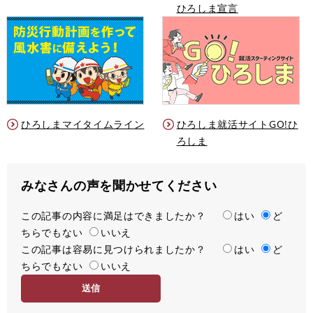
ひろしま宣言
ひろしまマイタイムライン
ひろしま就活サイトGO!ひ
ろしま
みなさんの声を聞かせてください
この記事の内容に満足はできましたか？
満
はい
ど
ちらでもない
足
いいえ
この記事は容易に見つけられましたか？
度
容
はい
ど
ちらでもない
易
いいえ
度