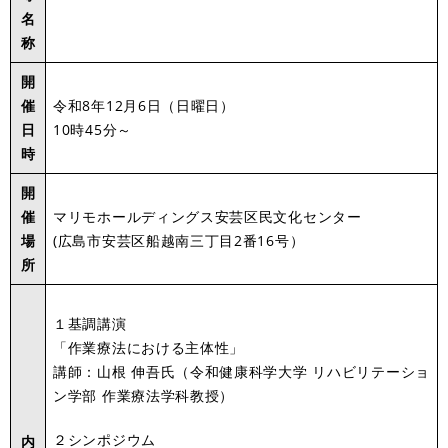
名
称
開
催
令和8年12月6日（日曜日）
日
10時45分～
時
開
催
​マリモホールディングス安芸区民文化センター
場
(広島市安芸区船越南三丁目2番16号）
所
１基調講演
「作業療法における主体性」
講師：山根 伸吾氏（令和健康科学大学 リハビリテーショ
ン学部 作業療法学科教授）
２シンポジウム
内