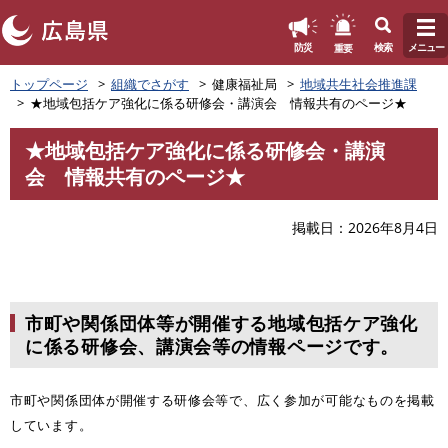
このページの本文へ
重要
防災
検索
メニュー
ペ
トップページ
組織でさがす
健康福祉局
地域共生社会推進課
ー
★地域包括ケア強化に係る研修会・講演会 情報共有のページ★
ジ
の
★地域包括ケア強化に係る研修会・講演
先
本
会 情報共有のページ★
頭
文
で
す
掲載日
2026年8月4日
。
市町や関係団体等が開催する地域包括ケア強化
に係る研修会、講演会等の情報ページです。
市町や関係団体が開催する研修会等で、広く参加が可能なものを掲載
しています。