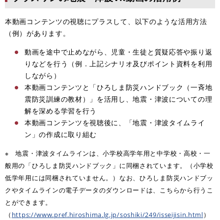
本動画コンテンツの視聴にプラスして、以下のような活用方法
（例）があります。
動画を途中で止めながら、児童・生徒と質疑応答や振り返
りなどを行う（例．上記シナリオ及びポイント資料を利用
しながら）
本動画コンテンツと「ひろしま防災ハンドブック（一斉地
震防災訓練の教材）」を活用し、地震・津波についての理
解を深める学習を行う
本動画コンテンツを視聴後に、「地震・津波タイムライ
ン」の作成に取り組む
※ 地震・津波タイムラインは、小学校高学年用と中学校・高校・一
般用の「ひろしま防災ハンドブック」に同梱されています。（小学校
低学年用には同梱されていません。）なお、ひろしま防災ハンドブッ
クやタイムラインの電子データのダウンロードは、こちらから行うこ
とができます。
（
https://www.pref.hiroshima.lg.jp/soshiki/249/isseijisin.html
）