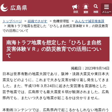
このページの本文へ
重要
防災
検索
メニュー
ペ
トップページ
組織でさがす
危機管理監
みんなで減災推進課
ー
南海トラフ地震を想定した「ひろしま自然災害体験ＶＲ」の防災教育
ジ
での活用について
の
先
南海トラフ地震を想定した「ひろしま自然
頭
本
災害体験ＶＲ」の防災教育での活用につい
で
文
す
て
。
掲載日
2023年9月14日
日本は世界有数の地震大国であり、阪神・淡路大震災や東日本大
震災などのように、これまで大きな災害が繰り返し発生してきま
した。また、平成13年３月24日に起きた安芸灘を震源地とした
芸予地震では、広島県でも最大震度６弱が観測されました。広島
県内でも、またいつ大きな地震が起こるかは分かりません。
本動画コンテンツでは、広島県内で起こるかもしれない地震のう