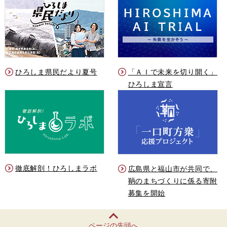
ひろしま県民だより夏号
「ＡＩで未来を切り開く」
ひろしま宣言
徹底解剖！ひろしまラボ
広島県と福山市が共同で、
鞆のまちづくりに係る寄附
募集を開始
ページの先頭へ