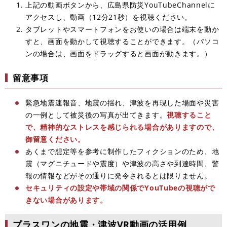
上記の動画ボタンから、広島県防災YouTubeChannelに
アクセスし、動画（12分21秒）を視聴ください。
タブレットやスマートフォンをお使いの場合は端末を動か
すと、画面を動かして視聴することができます。（パソコ
ンの場合は、画面をドラッグすると画面が動きます。）
留意事項
緊急地震速報音、地震の揺れ、津波を再現した場面や災害
の一例として被災後の写真が出てきます。
視聴すること
で、精神的なストレスを感じられる場合がありますので、
御留意ください。
あくまで想定等を参考に制作したフィクションのため、地
震（マグニチュードや震度）や津波の高さや到達時間、警
報の情報などがその通りに発令されるとは限りません。
セキュリティの設定や帯域の関係でYouTubeの視聴がで
きない場合があります。
プラスワンの地震・津波VR動画の活用例