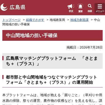
このページの本文へ
重要
防災
検索
メニュー
ペ
トップページ
組織でさがす
地域政策局
地域力創造課
中山
ー
間地域の担い手確保
ジ
の
中山間地域の担い手確保
先
本
頭
文
で
掲載日
2026年7月28日
す
。
広島県マッチングプラットフォーム 「さとま
ち＋（プラス）」
都市部と中山間地域をつなぐマッチングプラット
フォーム「さとまち＋（プラス）」の運用開始
本プラットフォームは、地域が抱える「困りごと」（草刈りや用
水路の掃除、祭りの運営、農作物の収穫など）を見える化し、課