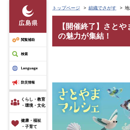
ペ
トップページ
組織でさがす
地
ー
ジ
【開催終了】さとや
の
本
先
文
の魅力が集結！
頭
閲覧補助
で
す
検索
。
Language
↵
防災情報
くらし・教育
・環境・文化
健康・福祉
・子育て