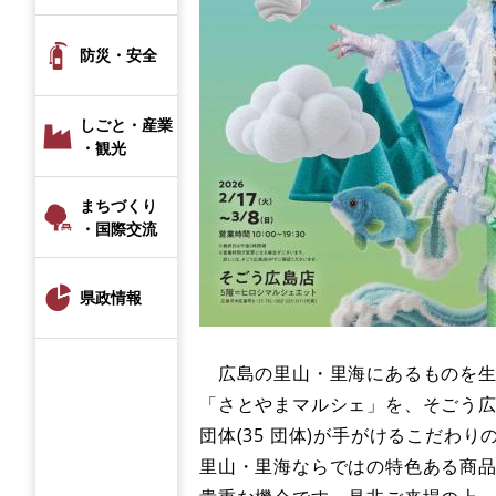
防災・安全
しごと・産業
・観光
まちづくり
・国際交流
県政情報
広島の里山・里海にあるものを生か
「さとやまマルシェ」を、そごう
団体(35 団体)が手がけるこだわり
里山・里海ならではの特色ある商