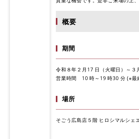
貴重な機会です。是非ご来場の上
概要
期間
令和８年２月17 日（火曜日）～
営業時間 10 時～19 時30 分 (※
場所
そごう広島店５階 ヒロシマルシェエ