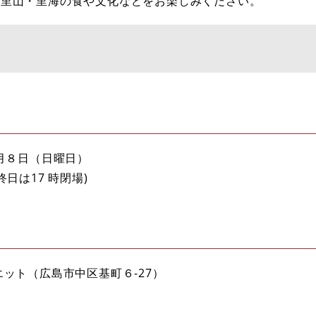
、里山・里海の食や文化などをお楽しみください。
３月８日（日曜日）
最終日は17 時閉場)
ット（広島市中区基町６-27）