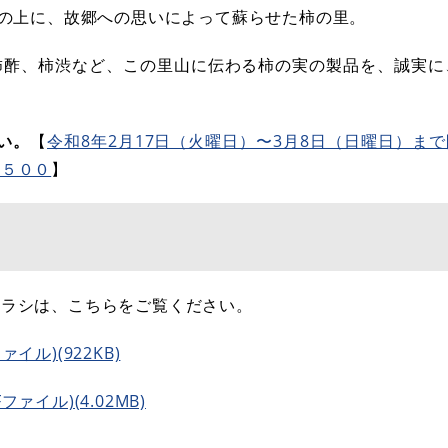
土の上に、故郷への思いによって蘇らせた柿の里。
柿酢、柿渋など、この里山に伝わる柿の実の製品を、誠実に
い。
【
令和8年2月17日（火曜日）〜3月8日（日曜日）ま
ム５００
】
チラシは、こちらをご覧ください。
イル)(922KB)
ァイル)(4.02MB)