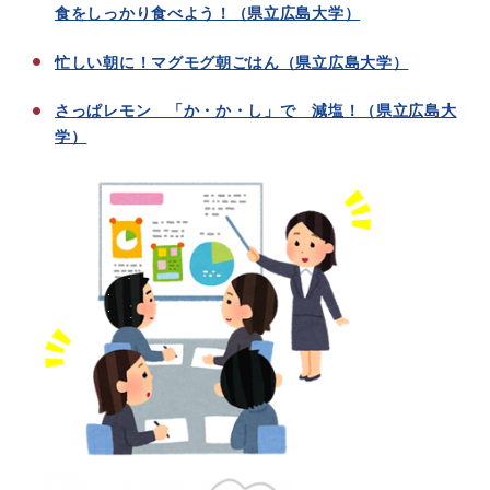
食をしっかり食べよう！（県立広島大学）
忙しい朝に！マグモグ朝ごはん（県立広島大学）
さっぱレモン 「か・か・し」で 減塩！（県立広島大
学）