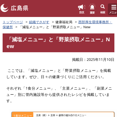
このページの本文へ
重要
防災
検索
メニュ
ペ
トップページ
組織でさがす
健康福祉局
西部厚生環境事務所・
ー
保健所
「減塩メニュー」と「野菜摂取メニュー」New
ジ
の
「減塩メニュー」と「野菜摂取メニュー」N
先
本
ew
頭
文
で
す
掲載日
2025年11月10日
。
ここでは、「減塩メニュー」と「野菜摂取メニュー」を掲載
しています。ぜひ、日々の健康づくりにご活用ください。
それぞれ「1食分メニュー」、「主菜メニュー」、「副菜メニ
ュー」別に管内施設等から提供されたレシピを掲載していま
す。