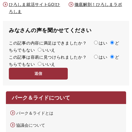
ひろしま就活サイトGO!ひ
徹底解剖！ひろしまラボ
ろしま
みなさんの声を聞かせてください
この記事の内容に満足はできましたか？
満
はい
ど
ちらでもない
足
いいえ
この記事は容易に見つけられましたか？
度
容
はい
ど
ちらでもない
易
いいえ
度
パーク＆ライドについて
パーク＆ライドとは
協議会について