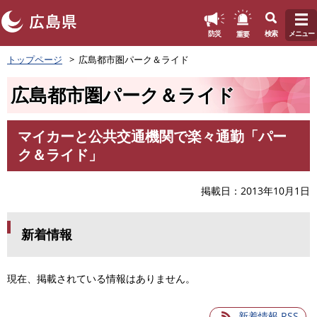
このページの本文へ
重要
防災
検索
メニュー
ペ
トップページ
広島都市圏パーク＆ライド
ー
ジ
広島都市圏パーク＆ライド
の
先
頭
マイカーと公共交通機関で楽々通勤「パー
で
本
ク＆ライド」
す
文
。
掲載日
2013年10月1日
新着情報
現在、掲載されている情報はありません。
新着情報 RSS