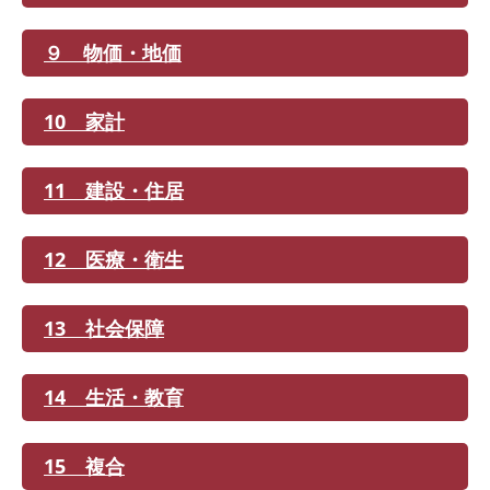
９ 物価・地価
10 家計
11 建設・住居
12 医療・衛生
13 社会保障
14 生活・教育
15 複合