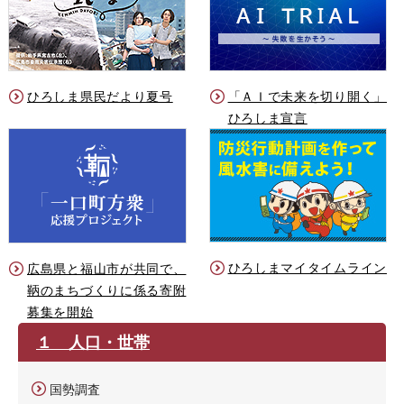
ひろしま県民だより夏号
「ＡＩで未来を切り開く」
ひろしま宣言
ひろしまマイタイムライン
広島県と福山市が共同で、
鞆のまちづくりに係る寄附
募集を開始
１ 人口・世帯
国勢調査