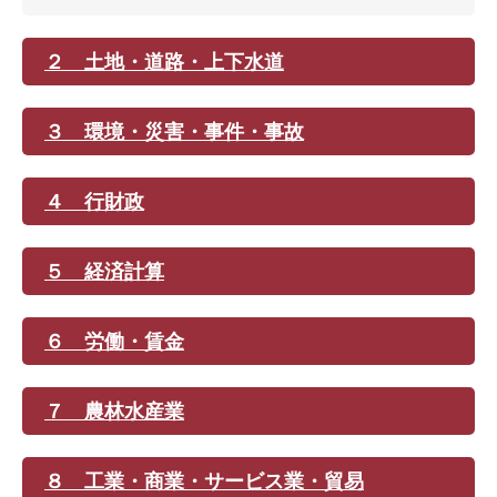
２ 土地・道路・上下水道
３ 環境・災害・事件・事故
４ 行財政
５ 経済計算
６ 労働・賃金
７ 農林水産業
８ 工業・商業・サービス業・貿易