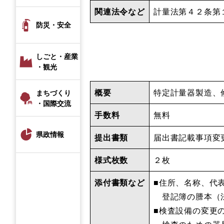
関連法令など
計量法第４２条第
防災・安全
しごと・産業
・観光
概要
特定計量器製造、
まちづくり
・国際交流
手数料
無料
県政情報
提出書類
届出書記載事項変
様式枚数
２枚
添付書類など
■住所、名称、代
登記簿の謄本（
■検査設備の変更