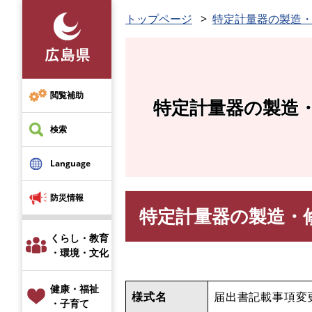
ペ
トップページ
特定計量器の製造
ー
ジ
の
先
頭
閲覧補助
特定計量器の製造
で
す
検索
。
Language
防災情報
特定計量器の製造・
本
文
くらし・教育
・環境・文化
健康・福祉
様式名
届出書記載事項変
・子育て