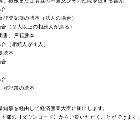
、機械または装置の一覧及びその性能を証する書類
場合
び登記簿の謄本（法人の場合）
場合（２人以上の相続人がある）
明書、戸籍謄本
場合（相続人が１人）
籍謄本
場合
場合
、登記簿の謄本
県知事を経由して経済産業大臣に届出します。
ジ下部の【ダウンロード】からご覧いただくことができます