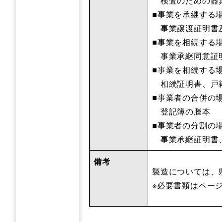
検査のための器具
■事業を承継する
事業譲渡証明書及
■事業を相続する
事業承継同意証
■事業を相続する
相続証明書、戸
■事業者の合併の
登記簿の謄本
■事業者の分割の
事業承継証明書
備考
製造については、
※必要書類はペー