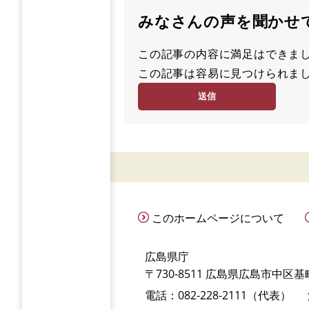
みなさんの声を聞かせ
この記事の内容に満足はでき
満
この記事は容易に見つけられ
足
容
度
易
度
このホームページについて
広島県庁
〒730-8511 広島県広島市中区基町
電話：082-228-2111（代表）