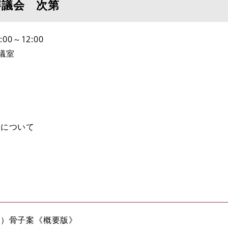
審議会 次第
0～12:00
議室
案について
ン）骨子案《概要版》