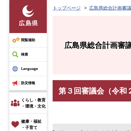
ペ
トップページ
広島県総合計画審
ー
ジ
の
先
頭
閲覧補助
広島県総合計画審
で
す
検索
。
Language
防災情報
第３回審議会（令和
本
文
くらし・教育
・環境・文化
健康・福祉
・子育て