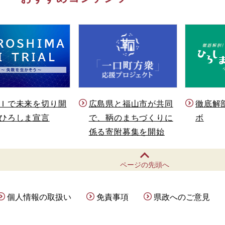
Ｉで未来を切り開
徹底解
広島県と福山市が共同
ひろしま宣言
ボ
で、鞆のまちづくりに
係る寄附募集を開始
ページの先頭へ
個人情報の取扱い
免責事項
県政へのご意見