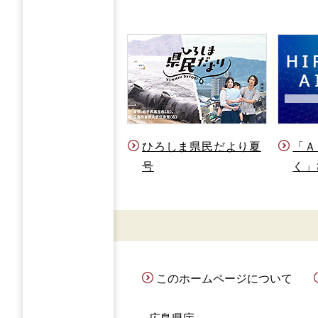
ひろしま県民だより夏
「Ａ
号
く」
このホームページについて
広島県庁