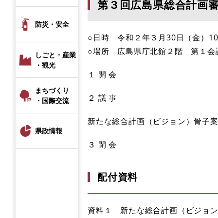
第３回広島県総合計画
防災・安全
○日時 令和２年３月30日（金）10:0
○場所 広島県庁北館２階 第１会
しごと・産業
・観光
１ 開 会
まちづくり
２ 議 事
・国際交流
新たな総合計画（ビジョン）骨子
県政情報
３ 閉 会
配付資料
資料１ 新たな総合計画（ビジョ