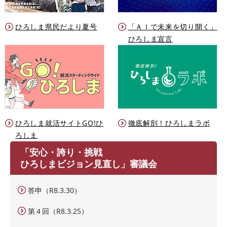
ひろしま県民だより夏号
「ＡＩで未来を切り開く」
ひろしま宣言
ひろしま就活サイトGO!ひ
徹底解剖！ひろしまラボ
ろしま
「安心・誇り・挑戦
ひろしまビジョン見直し」審議会
答申（R8.3.30）
第４回（R8.3.25）