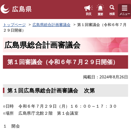
このページの本文へ
重要
防災
検索
メニュー
ペ
トップページ
広島県総合計画審議会
第１回審議会（令和６年７月
ー
２９日開催）
ジ
の
広島県総合計画審議会
先
頭
で
第１回審議会（令和６年７月２９日開催）
す
本
。
文
掲載日
2024年8月26日
第１回広島県総合計画審議会 次第
○日時 令和６年７月２９日（月）１６：００～１７：３０
○場所 広島県庁北館２階 第１会議室
１ 開会