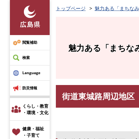
ペ
トップページ
魅力ある「まちな
ー
ジ
の
先
頭
閲覧補助
魅力ある「まちな
で
す
検索
。
Language
防災情報
街道東城路周辺地区
本
文
くらし・教育
・環境・文化
健康・福祉
・子育て