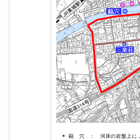
甌 穴 ： 河床の岩盤上に