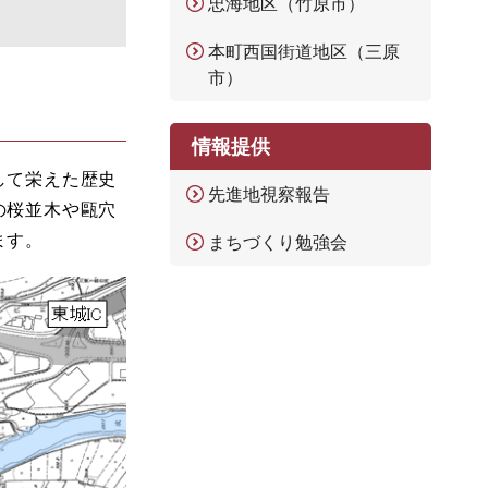
忠海地区（竹原市）
本町西国街道地区（三原
市）
情報提供
して栄えた歴史
先進地視察報告
の桜並木や甌穴
ます。
まちづくり勉強会