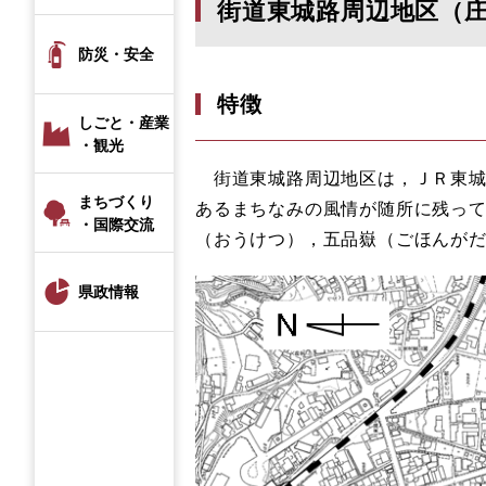
街道東城路周辺地区（
防災・安全
特徴
しごと・産業
・観光
街道東城路周辺地区は，ＪＲ東城
まちづくり
あるまちなみの風情が随所に残っ
・国際交流
（おうけつ），五品嶽（ごほんが
県政情報