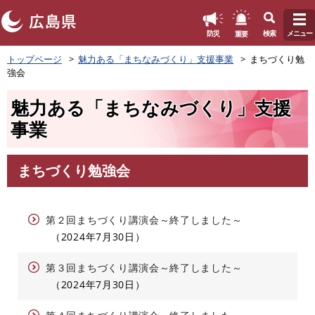
このページの本文へ
重要
防災
検索
メニュー
ペ
トップページ
魅力ある「まちなみづくり」支援事業
まちづくり勉
ー
強会
ジ
の
魅力ある「まちなみづくり」支援
先
頭
事業
で
す
。
まちづくり勉強会
本
文
第２回まちづくり講演会～終了しました～
2024年7月30日
第３回まちづくり講演会～終了しました～
2024年7月30日