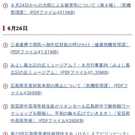
６月24日からの大雨による被害等について（第４報）〔危機
管理課〕 (PDFファイル)(319KB)
6月26日
三者連携で県民へ熱中症対策の呼びかけ〔健康危機管理課〕
(PDFファイル)(1.01MB)
みよし風土記の丘ミュージアム７・８月行事案内〔みよし風
土記の丘ミュージアム〕 (PDFファイル)(1.35MB)
広島県災害対策本部の廃止について〔危機管理課〕 (PDFフ
ァイル)(260KB)
安芸府中高等学校生徒がイオンモール広島府中で魅和鶴ワー
クショップを開催し、平和の輪を広げていきます！〔安芸府
中高等学校〕 (PDFファイル)(260KB)
第23回広島障害者技能競技大会（ひろしまアビリンピック）