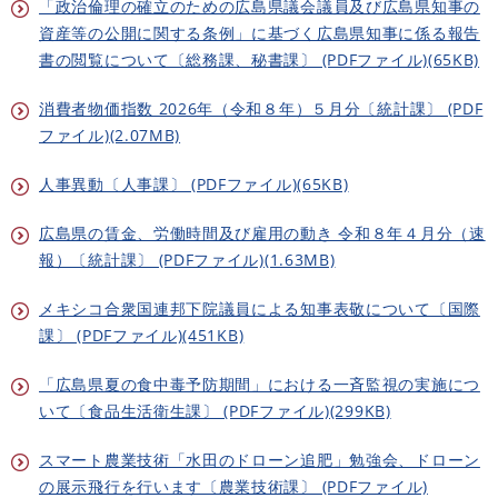
「政治倫理の確立のための広島県議会議員及び広島県知事の
資産等の公開に関する条例」に基づく広島県知事に係る報告
書の閲覧について〔総務課、秘書課〕 (PDFファイル)(65KB)
消費者物価指数 2026年（令和８年）５月分〔統計課〕 (PDF
ファイル)(2.07MB)
人事異動〔人事課〕 (PDFファイル)(65KB)
広島県の賃金、労働時間及び雇用の動き 令和８年４月分（速
報）〔統計課〕 (PDFファイル)(1.63MB)
メキシコ合衆国連邦下院議員による知事表敬について〔国際
課〕 (PDFファイル)(451KB)
「広島県夏の食中毒予防期間」における一斉監視の実施につ
いて〔食品生活衛生課〕 (PDFファイル)(299KB)
スマート農業技術「水田のドローン追肥」勉強会、ドローン
の展示飛行を行います〔農業技術課〕 (PDFファイル)