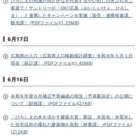
ひろしまの旬瀬戸内さかなを代表する小いわしの天ぷらをご
家庭で！サントリーが「OK!!広島（おいしいけぇ、ひろし
ま）」と連携したキャンペーンを実施〔販売・連携推進課、
観光課〕 (PDFファイル)(1.25MB)
6月17日
広島県の人口（広島県人口移動統計調査）令和８年５月１日
現在〔統計課〕 (PDFファイル)(1.45MB)
6月16日
令和８年度６月補正予算編成の状況（予算案決定）の公開に
ついて〔財政課〕 (PDFファイル)(27KB)
「ひろしまの木を活かす建築大賞」新設 木造化・木質化し
た住宅以外の優れた建築物を表彰〔林業課〕 (PDFファイル)
(212KB)