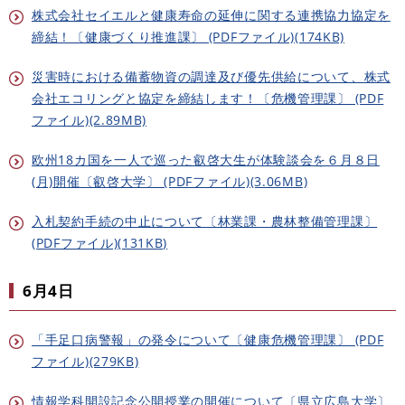
株式会社セイエルと健康寿命の延伸に関する連携協力協定を
締結！〔健康づくり推進課〕 (PDFファイル)(174KB)
災害時における備蓄物資の調達及び優先供給について、株式
会社エコリングと協定を締結します！〔危機管理課〕 (PDF
ファイル)(2.89MB)
欧州18カ国を一人で巡った叡啓大生が体験談会を６月８日
(月)開催〔叡啓大学〕 (PDFファイル)(3.06MB)
入札契約手続の中止について〔林業課・農林整備管理課〕
(PDFファイル)(131KB)
6月4日​
「手足口病警報」の発令について〔健康危機管理課〕 (PDF
ファイル)(279KB)
情報学科開設記念公開授業の開催について〔県立広島大学〕