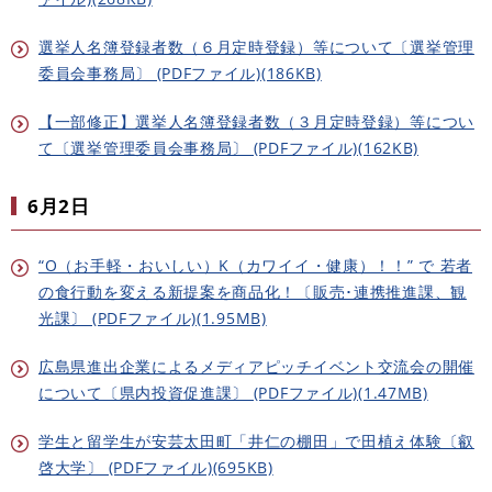
選挙人名簿登録者数（６月定時登録）等について〔選挙管理
委員会事務局〕 (PDFファイル)(186KB)
【一部修正】選挙人名簿登録者数（３月定時登録）等につい
て〔選挙管理委員会事務局〕 (PDFファイル)(162KB)
6月2日​
“O（お手軽・おいしい）K（カワイイ・健康）！！” で 若者
の食行動を変える新提案を商品化！〔販売･連携推進課、観
光課〕 (PDFファイル)(1.95MB)
広島県進出企業によるメディアピッチイベント交流会の開催
について〔県内投資促進課〕 (PDFファイル)(1.47MB)
学生と留学生が安芸太田町「井仁の棚田」で田植え体験〔叡
啓大学〕 (PDFファイル)(695KB)