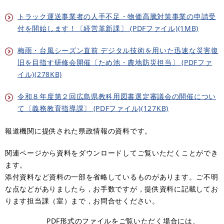
トラック運送事業者の人手不足・物価高騰対策事業の申請受
付を開始します！〔経営革新課〕 (PDFファイル)(1MB)
梅雨・台風シーズン直前 デジタル技術を用いた迅速な災害復
旧を目指す研修会開催〔ため池・農地防災担当〕 (PDFファ
イル)(278KB)
令和８年度第２回広島県教科用図書選定審議会の開催につい
て〔義務教育指導課〕 (PDFファイル)(127KB)
報道機関に提供された県政情報の資料です。
関連ページから資料をダウンロードしてご覧いただくことができ
ます。
添付資料など資料の一部を省略しているものがあります。ご不明
な点などがありましたら，お手数ですが，提供資料に記載してお
ります担当課（室）まで，お問合せください。
PDF形式のファイルをご覧いただく場合には、