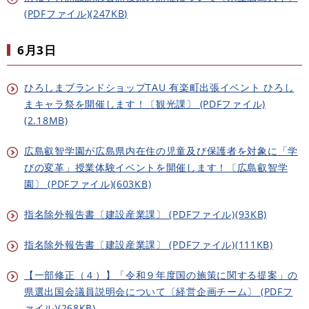
(PDFファイル)(247KB)
6月3日​
ひろしまブランドショップTAU 有楽町出張イベント ひろし
まキャラ祭を開催します！〔観光課〕 (PDFファイル)
(2.18MB)
広島叡智学園が広島県内在住の児童及び保護者を対象に「学
びの変革」授業体験イベントを開催します！〔広島叡智学
園〕 (PDFファイル)(603KB)
指名除外報告書〔建設産業課〕 (PDFファイル)(93KB)
指名除外報告書〔建設産業課〕 (PDFファイル)(111KB)
【一部修正（４）】「令和９年度国の施策に関する提案」の
県選出国会議員説明会について〔経営企画チーム〕 (PDFフ
ァイル)(268KB)