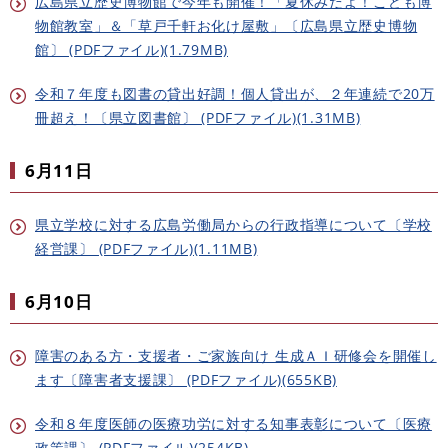
広島県立歴史博物館で今年も開催！「夏休みだよ！こども博
物館教室」＆「草戸千軒お化け屋敷」〔広島県立歴史博物
館〕 (PDFファイル)(1.79MB)
令和７年度も図書の貸出好調！個人貸出が、２年連続で20万
冊超え！〔県立図書館〕 (PDFファイル)(1.31MB)
6月11日
県立学校に対する広島労働局からの行政指導について〔学校
経営課〕 (PDFファイル)(1.11MB)
6月10日
障害のある方・支援者・ご家族向け 生成ＡＩ研修会を開催し
ます〔障害者支援課〕 (PDFファイル)(655KB)
令和８年度医師の医療功労に対する知事表彰について〔医療
政策課〕 (PDFファイル)(254KB)