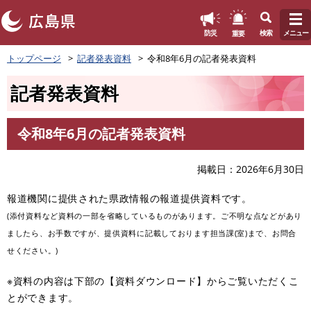
このページの本文へ
重要
防災
検索
メニュー
ペ
トップページ
記者発表資料
令和8年6月の記者発表資料
ー
ジ
記者発表資料
の
先
頭
令和8年6月の記者発表資料
で
本
す
文
。
掲載日
2026年6月30日
報道機関に提供された県政情報の報道提供資料です。
(添付資料など資料の一部を省略しているものがあります。ご不明な点などがあり
ましたら、お手数ですが、提供資料に記載しております担当課(室)まで、お問合
せください。)
※資料の内容は下部の【資料ダウンロード】からご覧いただくこ
とができます。