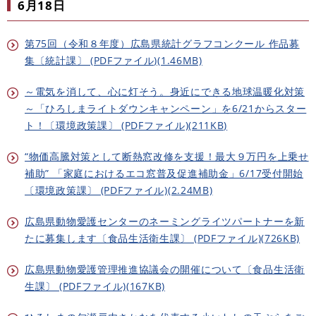
6月18日
第75回（令和８年度）広島県統計グラフコンクール 作品募
集〔統計課〕 (PDFファイル)(1.46MB)
～電気を消して、心に灯そう。身近にできる地球温暖化対策
～「ひろしまライトダウンキャンペーン」を6/21からスター
ト！〔環境政策課〕 (PDFファイル)(211KB)
“物価高騰対策として断熱窓改修を支援！最大９万円を上乗せ
補助” 「家庭におけるエコ窓普及促進補助金」6/17受付開始
〔環境政策課〕 (PDFファイル)(2.24MB)
広島県動物愛護センターのネーミングライツパートナーを新
たに募集します〔食品生活衛生課〕 (PDFファイル)(726KB)
広島県動物愛護管理推進協議会の開催について〔食品生活衛
生課〕 (PDFファイル)(167KB)