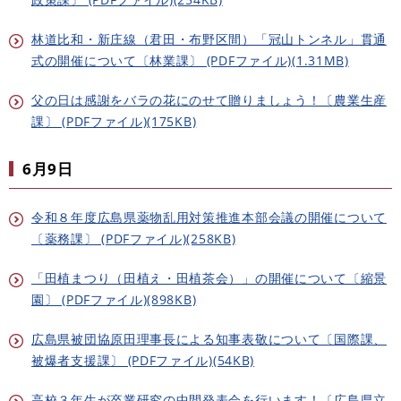
林道比和・新庄線（君田・布野区間）「冠山トンネル」貫通
式の開催について〔林業課〕 (PDFファイル)(1.31MB)
父の日は感謝をバラの花にのせて贈りましょう！〔農業生産
課〕 (PDFファイル)(175KB)
6月9日
令和８年度広島県薬物乱用対策推進本部会議の開催について
〔薬務課〕 (PDFファイル)(258KB)
「田植まつり（田植え・田植茶会）」の開催について〔縮景
園〕 (PDFファイル)(898KB)
広島県被団協原田理事長による知事表敬について〔国際課、
被爆者支援課〕 (PDFファイル)(54KB)
高校３年生が卒業研究の中間発表会を行います！〔広島県立