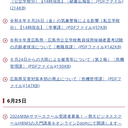
（公立学校分）【14時現在】〔秘書広報室〕 (PDFファイル)
(214KB)
令和８年６月26日（金）の気象警報による影響（私立学校
分）【14時現在】〔学事課〕 (PDFファイル)(57KB)
令和９年度広島県・広島市公立学校教員採用候補者選考試験
の志願者状況について〔教職員課〕 (PDFファイル)(142KB)
６月24日からの大雨による被害等について（第２報）〔危機
管理課〕 (PDFファイル)(190KB)
広島県災害対策本部の廃止について〔危機管理課〕 (PDFフ
ァイル)(147KB)
6月25日
2026MBAサマースクール受講者募集！～県大ビジネススク
ールHBMSの入門講座をオンラインZoomにて開講します～