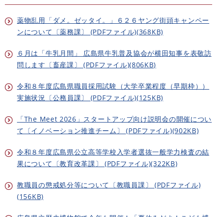
薬物乱用「ダメ。ゼッタイ。」６２６ヤング街頭キャンペー
ンについて〔薬務課〕 (PDFファイル)(368KB)
６月は「牛乳月間」 広島県牛乳普及協会が横田知事を表敬訪
問します〔畜産課〕 (PDFファイル)(806KB)
令和８年度広島県職員採用試験（大学卒業程度（早期枠））
実施状況〔公務員課〕 (PDFファイル)(125KB)
「The Meet 2026」スタートアップ向け説明会の開催につい
て〔イノベーション推進チーム〕 (PDFファイル)(902KB)
令和８年度広島県公立高等学校入学者選抜一般学力検査の結
果について〔教育改革課〕 (PDFファイル)(322KB)
教職員の懲戒処分等について〔教職員課〕 (PDFファイル)
(156KB)