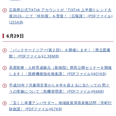
広島県公式TikTok アカウントが「TikTok 上半期トレンド大
賞2026」にて「特別賞」を受賞！〔広報課〕 (PDFファイル)
(255KB)
6月29日
「バックヤードツアー(第２回)」を開催します！〔県立図書
館〕 (PDFファイル)(2.38MB)
高度医療・人材育成拠点（新病院）県民公開セミナーを開催
します！〔医療機能強化推進課〕 (PDFファイル)(401KB)
平成30年７月豪雨災害から８年を迎えるに当たっての 黙と
うの実施について〔危機管理課〕 (PDFファイル)(94KB)
「宝くじ幸運アンバサダー」地域政策局長表敬訪問〔市町行
財政課〕 (PDFファイル)(67KB)