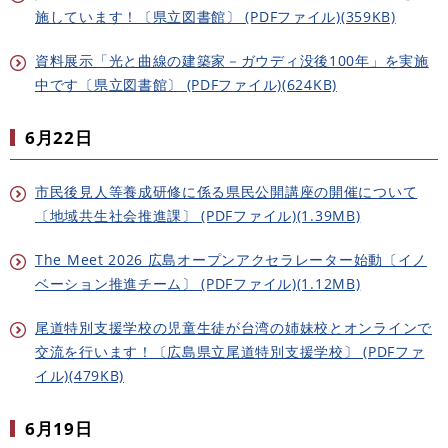
施しています！〔県立図書館〕 (PDFファイル)(359KB)
資料展示「光と曲線の建築家－ガウディ没後100年」を実施
中です〔県立図書館〕 (PDFファイル)(624KB)
6月22日
市民後見人等養成研修に係る県民公開講座の開催について
〔地域共生社会推進課〕 (PDFファイル)(1.39MB)
The Meet 2026 広島オープンアクセラレーター始動〔イノ
ベーション推進チーム〕 (PDFファイル)(1.12MB)
尾道特別支援学校の児童生徒が台湾の姉妹校とオンラインで
交流を行います！〔広島県立尾道特別支援学校〕 (PDFファ
イル)(479KB)
6月19日