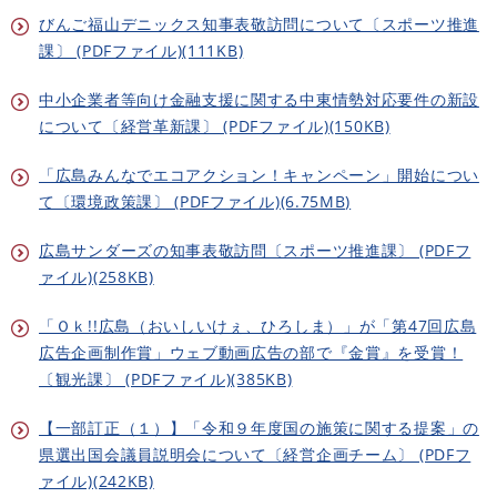
びんご福山デニックス知事表敬訪問について〔スポーツ推進
課〕 (PDFファイル)(111KB)
中小企業者等向け金融支援に関する中東情勢対応要件の新設
について〔経営革新課〕 (PDFファイル)(150KB)
「広島みんなでエコアクション！キャンペーン」開始につい
て〔環境政策課〕 (PDFファイル)(6.75MB)
広島サンダーズの知事表敬訪問〔スポーツ推進課〕 (PDFフ
ァイル)(258KB)
「Ｏｋ!!広島（おいしいけぇ、ひろしま）」が「第47回広島
広告企画制作賞」ウェブ動画広告の部で『金賞』を受賞！
〔観光課〕 (PDFファイル)(385KB)
【一部訂正（１）】「令和９年度国の施策に関する提案」の
県選出国会議員説明会について〔経営企画チーム〕 (PDFフ
ァイル)(242KB)