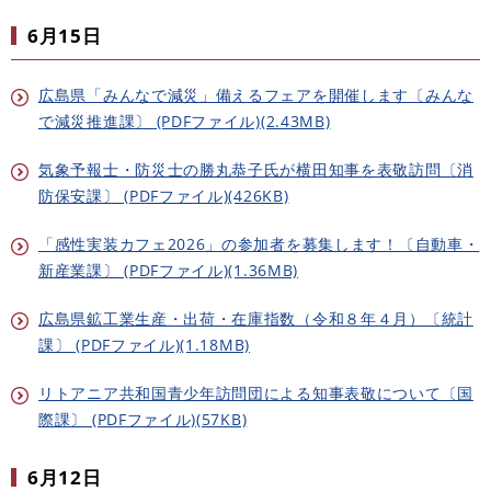
6月15日
広島県「みんなで減災」備えるフェアを開催します〔みんな
で減災推進課〕 (PDFファイル)(2.43MB)
気象予報士・防災士の勝丸恭子氏が横田知事を表敬訪問〔消
防保安課〕 (PDFファイル)(426KB)
「感性実装カフェ2026」の参加者を募集します！〔自動車・
新産業課〕 (PDFファイル)(1.36MB)
広島県鉱工業生産・出荷・在庫指数（令和８年４月）〔統計
課〕 (PDFファイル)(1.18MB)
リトアニア共和国青少年訪問団による知事表敬について〔国
際課〕 (PDFファイル)(57KB)
6月12日