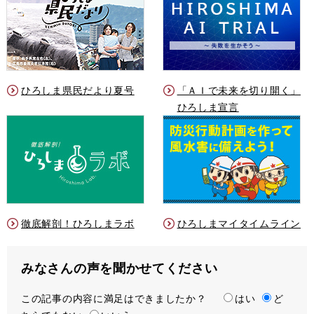
ひろしま県民だより夏号
「ＡＩで未来を切り開く」
ひろしま宣言
徹底解剖！ひろしまラボ
ひろしまマイタイムライン
みなさんの声を聞かせてください
この記事の内容に満足はできましたか？
満
はい
ど