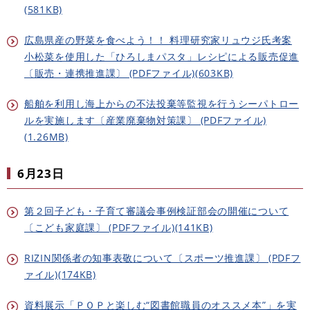
(581KB)
広島県産の野菜を食べよう！！ 料理研究家リュウジ氏考案
小松菜を使用した「ひろしまパスタ」レシピによる販売促進
〔販売・連携推進課〕 (PDFファイル)(603KB)
船舶を利用し海上からの不法投棄等監視を行うシーパトロー
ルを実施します〔産業廃棄物対策課〕 (PDFファイル)
(1.26MB)
6月23日
第２回子ども・子育て審議会事例検証部会の開催について
〔こども家庭課〕 (PDFファイル)(141KB)
RIZIN関係者の知事表敬について〔スポーツ推進課〕 (PDFフ
ァイル)(174KB)
資料展示「ＰＯＰと楽しむ“図書館職員のオススメ本”」を実