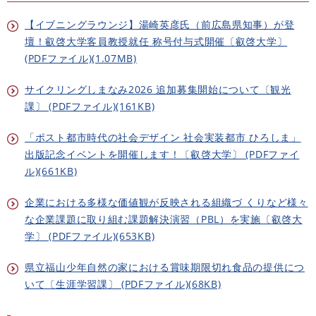
【イブニングラウンジ】湯崎英彦氏（前広島県知事）が登
壇！叡啓大学客員教授就任 称号付与式開催〔叡啓大学〕
(PDFファイル)(1.07MB)
サイクリングしまなみ2026 追加募集開始について〔観光
課〕 (PDFファイル)(161KB)
「ポスト都市時代の社会デザイン 社会実装都市 ひろしま」
出版記念イベントを開催します！〔叡啓大学〕 (PDFファイ
ル)(661KB)
企業における多様な価値観が反映される組織づ くりなど様々
な企業課題に取り組む課題解決演習（PBL）を実施〔叡啓大
学〕 (PDFファイル)(653KB)
県立福山少年自然の家における賞味期限切れ食品の提供につ
いて〔生涯学習課〕 (PDFファイル)(68KB)