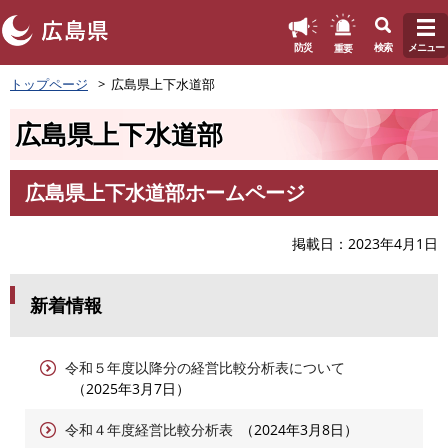
このページの本文へ
重要
防災
検索
メニュー
ペ
トップページ
広島県上下水道部
ー
ジ
広島県上下水道部
の
先
頭
広島県上下水道部ホームページ
で
本
す
文
。
掲載日
2023年4月1日
新着情報
令和５年度以降分の経営比較分析表について
2025年3月7日
令和４年度経営比較分析表
2024年3月8日