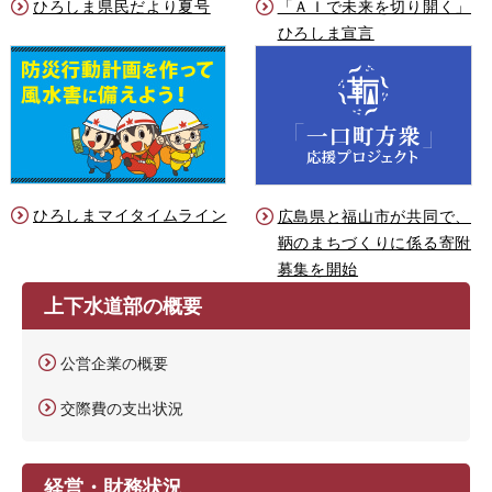
ひろしま県民だより夏号
「ＡＩで未来を切り開く」
ひろしま宣言
ひろしまマイタイムライン
広島県と福山市が共同で、
鞆のまちづくりに係る寄附
募集を開始
上下水道部の概要
公営企業の概要
交際費の支出状況
経営・財務状況