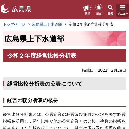
このページの本文へ
重要
防災
検索
メニュー
ペ
トップページ
広島県上下水道部
令和２年度経営比較分析表
ー
ジ
広島県上下水道部
の
先
頭
令和２年度経営比較分析表
で
本
す
文
。
掲載日
2022年2月28日
経営比較分析表の公表について
経営比較分析表の概要
経営比較分析表とは，公営企業の経営及び施設の状況を表す経営
指標を活用し，経年比較や他の公営企業との比較，複数の指標を
組み合わせた分析を行うことにより，経営の現状及び課題を的確