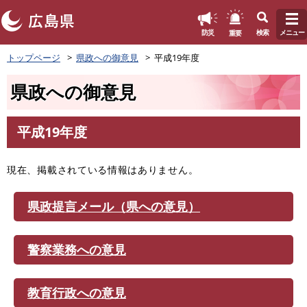
このページの本文へ
重要
防災
検索
メニュー
ペ
トップページ
県政への御意見
平成19年度
ー
ジ
県政への御意見
の
先
頭
平成19年度
で
本
す
文
。
現在、掲載されている情報はありません。
県政提言メール（県への意見）
警察業務への意見
教育行政への意見