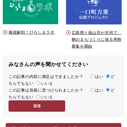
徹底解剖！ひろしまラボ
広島県と福山市が共同で、
鞆のまちづくりに係る寄附
募集を開始
みなさんの声を聞かせてください
この記事の内容に満足はできましたか？
満
はい
ど
ちらでもない
足
いいえ
この記事は容易に見つけられましたか？
度
容
はい
ど
ちらでもない
易
いいえ
度