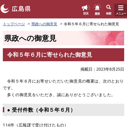
このページの本文へ
重要
防災
検索
メニュー
ペ
トップページ
県政への御意見
令和５年６月に寄せられた御意見
ー
ジ
県政への御意見
の
先
頭
令和５年６月に寄せられた御意見
で
本
す
文
。
掲載日
2023年8月25日
令和５年６月にお寄せいただいた御意見の概要は、次のとおり
です。
多くの御意見をいただき、誠にありがとうございました。
● 受付件数（令和５年６月）
114件（広報課で受け付けたもの）