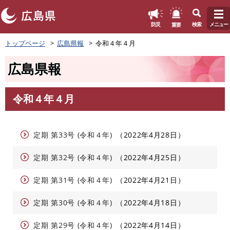
このページの本文へ
重要
防災
検索
メニュー
ペ
トップページ
広島県報
令和４年４月
ー
ジ
広島県報
の
先
頭
令和４年４月
で
本
す
文
。
定期 第33号 (令和４年)
2022年4月28日
定期 第32号 (令和４年)
2022年4月25日
定期 第31号 (令和４年)
2022年4月21日
定期 第30号 (令和４年)
2022年4月18日
定期 第29号 (令和４年)
2022年4月14日