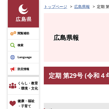
ペ
トップページ
広島県報
定期 第
ー
ジ
の
先
頭
閲覧補助
広島県報
で
す
検索
。
Language
防災情報
定期 第29号 (令和４
本
文
くらし・教育
・環境・文化
健康・福祉
・子育て