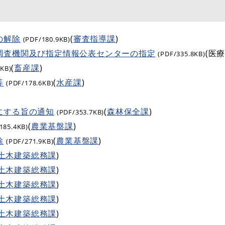
の解除
(
審査指導課
)
(PDF/180.9KB)
調査機関及び指定情報公表センターの指定
(医
(PDF/335.8KB)
(
畜産課
)
4KB)
等
(
水産課
)
(PDF/178.6KB)
にする旨の通知
(
森林保全課
)
(PDF/353.7KB)
(
農業基盤課
)
185.4KB)
除
(
農業基盤課
)
(PDF/271.9KB)
土木建築総務課
)
土木建築総務課
)
土木建築総務課
)
土木建築総務課
)
土木建築総務課
)