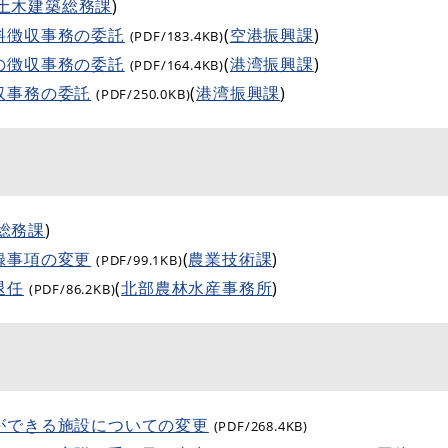
土木建築総務課
)
料徴収事務の委託
(
空港振興課
)
(PDF/183.4KB)
の徴収事務の委託
(
港湾振興課
)
(PDF/164.4KB)
収事務の委託
(
港湾振興課
)
(PDF/250.0KB)
総務課
)
録事項の変更
(
農業技術課
)
(PDF/99.1KB)
退任
(
北部農林水産事務所
)
(PDF/86.2KB)
ができる施設についての変更
(PDF/268.4KB)