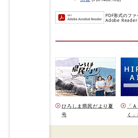
PDF形式のファ
Adobe R
ひろしま県民だより夏
「Ａ
号
く」