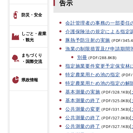
告示
防災・安全
会計管理者の事務の一部委任
介護保険法の規定による指定
しごと・産業
豚熱予防注射の実施
・観光
(PDF/345.
漁業の制限措置及び申請期間
まちづくり
別冊
(PDF/288.8KB)
・国際交流
指定施業要件変更予定保安林
特定農業用ため池の指定
(PDF/
県政情報
特定農業用ため池の指定の解
基本測量の実施
(
(PDF/328.1KB)
基本測量の終了
(
(PDF/325.0KB)
公共測量の変更
(
(PDF/331.5KB)
公共測量の終了
(
(PDF/327.0KB)
公共測量の終了
(
(PDF/327.1KB)