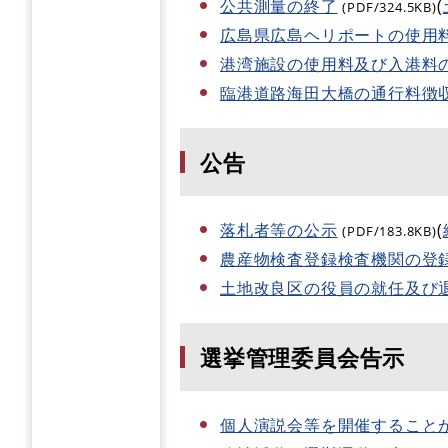
公共測量の終了
(
(PDF/324.5KB)
広島県広島ヘリポートの使用
港湾施設の使用料及び入港料
臨港道路海田大橋の通行料徴
公告
落札者等の公示
(
(PDF/183.8KB)
農産物検査登録検査機関の登
土地改良区の役員の就任及び
選挙管理委員会告示
個人演説会等を開催すること