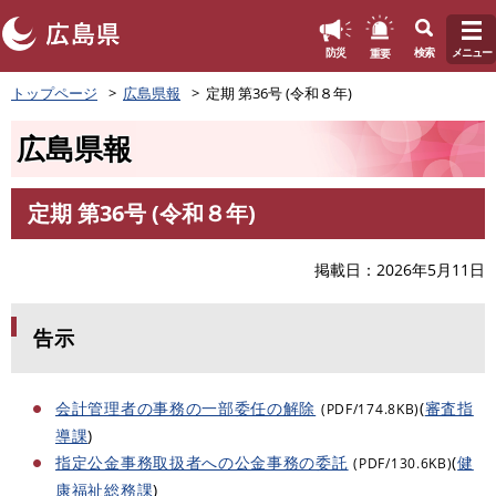
このページの本文へ
重要
防災
検索
メニュー
ペ
トップページ
広島県報
定期 第36号 (令和８年)
ー
ジ
広島県報
の
先
頭
定期 第36号 (令和８年)
で
本
す
文
。
掲載日
2026年5月11日
告示
会計管理者の事務の一部委任の解除
(
審査指
(PDF/174.8KB)
導課
)
指定公金事務取扱者への公金事務の委託
(
健
(PDF/130.6KB)
康福祉総務課
)