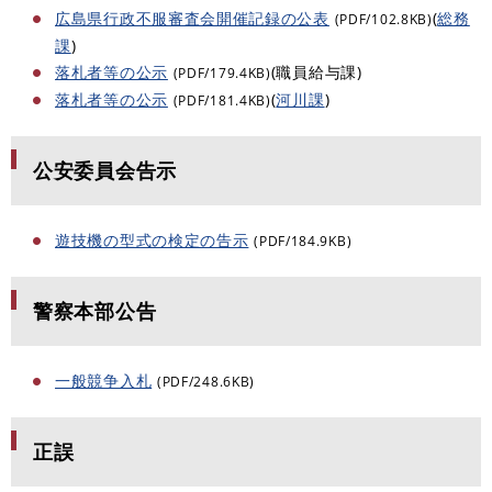
広島県行政不服審査会開催記録の公表
(
総務
(PDF/102.8KB)
課
)
落札者等の公示
(職員給与課)
(PDF/179.4KB)
落札者等の公示
(
河川課
)
(PDF/181.4KB)
公安委員会告示
遊技機の型式の検定の告示
(PDF/184.9KB)
警察本部公告
一般競争入札
(PDF/248.6KB)
正誤