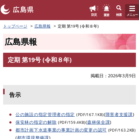
このページの本文へ
重要
防災
検索
メニュー
ペ
トップページ
広島県報
定期 第19号 (令和８年)
ー
ジ
広島県報
の
先
頭
定期 第19号 (令和８年)
で
本
す
文
。
掲載日
2026年3月9日
告示
公の施設の指定管理者の指定
(
障害者支援課
)
(PDF/167.1KB)
保安林の指定の解除
(
森林保全課
)
(PDF/159.4KB)
都市計画下水道事業の事業計画の変更の認可
(PDF/163.2KB)
(
都市環境整備課
)