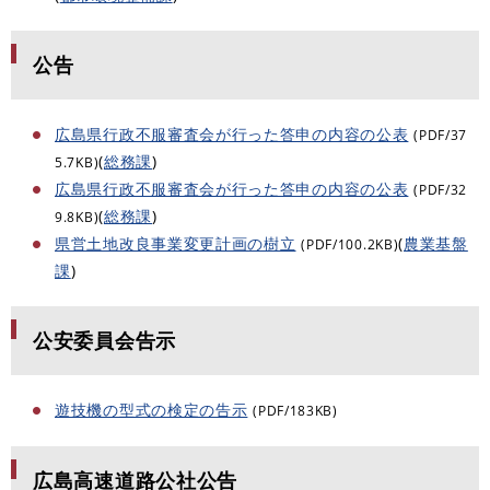
公告
広島県行政不服審査会が行った答申の内容の公表
(PDF/37
(
総務課
)
5.7KB)
広島県行政不服審査会が行った答申の内容の公表
(PDF/32
(
総務課
)
9.8KB)
県営土地改良事業変更計画の樹立
(
農業基盤
(PDF/100.2KB)
課
)
公安委員会告示
遊技機の型式の検定の告示
(PDF/183KB)
広島高速道路公社公告