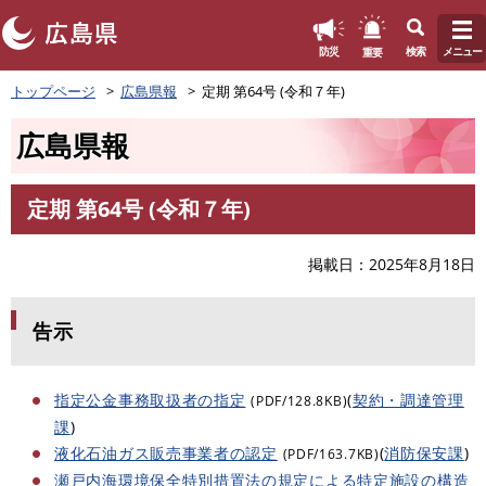
このページの本文へ
重要
防災
検索
メニュー
ペ
トップページ
広島県報
定期 第64号 (令和７年)
ー
ジ
広島県報
の
先
頭
定期 第64号 (令和７年)
で
本
す
文
。
掲載日
2025年8月18日
告示
指定公金事務取扱者の指定
(
契約・調達管理
(PDF/128.8KB)
課
)
液化石油ガス販売事業者の認定
(
消防保安課
)
(PDF/163.7KB)
瀬戸内海環境保全特別措置法の規定による特定施設の構造