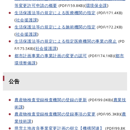
等変更許可申請の概要
(
環境保全課
)
(PDF/159.8KB)
生活保護法等の規定による医療機関の指定
(PDF/171.4KB)
(
社会援護課
)
生活保護法等の規定による施術機関の指定
(PDF/172.2KB)
(
社会援護課
)
生活保護法等の規定による指定医療機関の事業の廃止
(PD
(
社会援護課
)
F/175.5KB)
都市計画事業の事業計画の変更の認可
(
都市
(PDF/174.1KB)
環境整備課
)
公告
農産物検査登録検査機関の登録の更新
(
農業技
(PDF/99.0KB)
術課
)
農産物検査登録検査機関の登録事項の変更
(
農
(PDF/95.3KB)
業技術課
)
県営土地改良事業変更計画の樹立【機構関連】
(PDF/99.8K