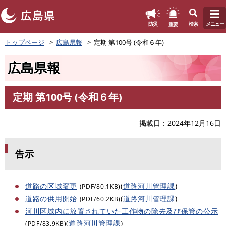
このページの本文へ
重要
防災
検索
メニュー
ペ
トップページ
広島県報
定期 第100号 (令和６年)
ー
ジ
広島県報
の
先
頭
定期 第100号 (令和６年)
で
本
す
文
。
掲載日
2024年12月16日
告示
道路の区域変更
(
道路河川管理課
)
(PDF/80.1KB)
道路の供用開始
(
道路河川管理課
)
(PDF/60.2KB)
河川区域内に放置されていた工作物の除去及び保管の公示
(
道路河川管理課
)
(PDF/83.9KB)