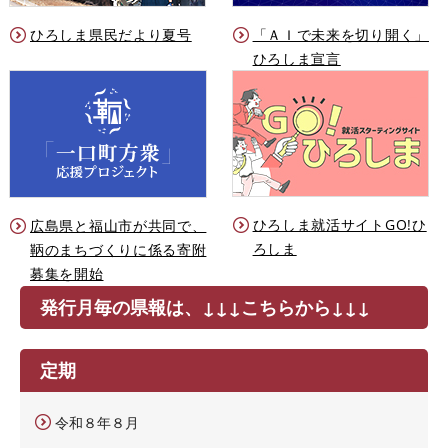
ひろしま県民だより夏号
「ＡＩで未来を切り開く」
ひろしま宣言
ひろしま就活サイトGO!ひ
広島県と福山市が共同で、
ろしま
鞆のまちづくりに係る寄附
募集を開始
発行月毎の県報は、↓↓↓こちらから↓↓↓
定期
令和８年８月