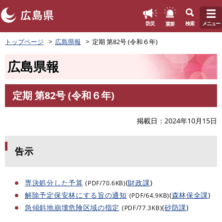
このページの本文へ
重要
防災
検索
メニュー
ペ
トップページ
広島県報
定期 第82号 (令和６年)
ー
ジ
広島県報
の
先
頭
定期 第82号 (令和６年)
で
本
す
文
。
掲載日
2024年10月15日
告示
専決処分した予算
(
財政課
)
(PDF/70.6KB)
解除予定保安林にする旨の通知
(
森林保全課
)
(PDF/64.9KB)
急傾斜地崩壊危険区域の指定
(
砂防課
)
(PDF/77.3KB)