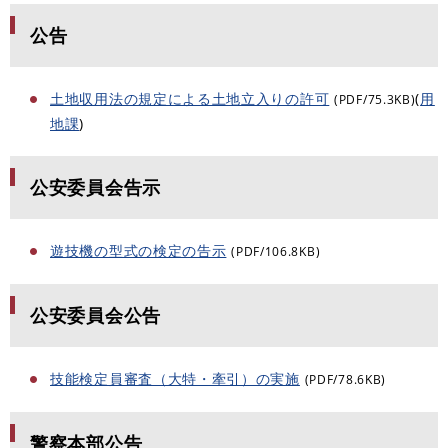
公告
土地収用法の規定による土地立入りの許可
(
用
(PDF/75.3KB)
地課
)
公安委員会告示
遊技機の型式の検定の告示
(PDF/106.8KB)
公安委員会公告
技能検定員審査（大特・牽引）の実施
(PDF/78.6KB)
警察本部公告