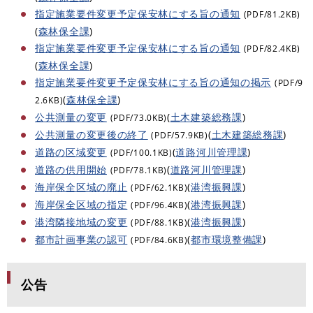
指定施業要件変更予定保安林にする旨の通知
(PDF/81.2KB)
(
森林保全課
)
指定施業要件変更予定保安林にする旨の通知
(PDF/82.4KB)
(
森林保全課
)
指定施業要件変更予定保安林にする旨の通知の掲示
(PDF/9
(
森林保全課
)
2.6KB)
公共測量の変更
(
土木建築総務課
)
(PDF/73.0KB)
公共測量の変更後の終了
(
土木建築総務課
)
(PDF/57.9KB)
道路の区域変更
(
道路河川管理課
)
(PDF/100.1KB)
道路の供用開始
(
道路河川管理課
)
(PDF/78.1KB)
海岸保全区域の廃止
(
港湾振興課
)
(PDF/62.1KB)
海岸保全区域の指定
(
港湾振興課
)
(PDF/96.4KB)
港湾隣接地域の変更
(
港湾振興課
)
(PDF/88.1KB)
都市計画事業の認可
(
都市環境整備課
)
(PDF/84.6KB)
公告