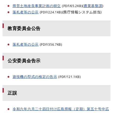
県営土地改良事業計画の樹立
(
農業基盤課
)
(PDF/65.2KB)
落札者等の公示
(県庁情報システム担当)
(PDF/224.1KB)
教育委員会公告
落札者等の公示
(PDF/356.7KB)
公安委員会告示
遊技機の型式の検定の告示
(PDF/121.1KB)
正誤
令和六年六月二十四日付け広島県報（定期）第五十号中広