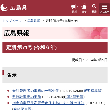
このページの本文へ
重要
防災
検索
メニュー
ペ
トップページ
広島県報
定期 第71号 (令和６年)
ー
ジ
広島県報
の
先
頭
定期 第71号 (令和６年)
で
本
す
文
。
掲載日
2024年9月5日
告示
会計管理者の事務の一部委任
(
審査指導課
)
(PDF/101.2KB)
県統計調査の実施
(
消防保安課
)
(PDF/104.9KB)
指定施業要件変更予定保安林にする旨の通知
(PDF/81.2KB)
(
森林保全課
)