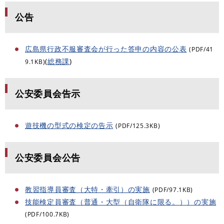
公告
広島県行政不服審査会が行った答申の内容の公表
(PDF/41
(
総務課
)
9.1KB)
公安委員会告示
遊技機の型式の検定の告示
(PDF/125.3KB)
公安委員会公告
教習指導員審査（大特・牽引）の実施
(PDF/97.1KB)
技能検定員審査（普通・大型（自衛隊に限る。））の実施
(PDF/100.7KB)