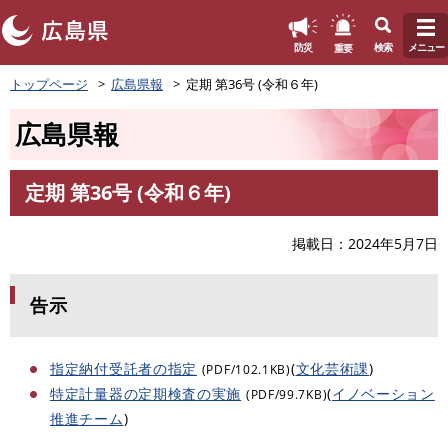
このページの本文へ
重要
防災
検索
メニュー
ペ
トップページ
広島県報
定期 第36号 (令和６年)
ー
ジ
広島県報
の
先
頭
定期 第36号 (令和６年)
で
本
す
文
。
掲載日
2024年5月7日
告示
指定納付受託者の指定
(
文化芸術課
)
(PDF/102.1KB)
特定計量器の定期検査の実施
(
イノベーション
(PDF/99.7KB)
推進チーム
)