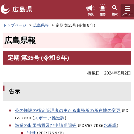
このページの本文へ
重要
防災
検索
メニュー
ペ
トップページ
広島県報
定期 第35号 (令和６年)
ー
ジ
広島県報
の
先
頭
定期 第35号 (令和６年)
で
本
す
文
。
掲載日
2024年5月2日
告示
公の施設の指定管理者の主たる事務所の所在地の変更
(PD
(
スポーツ推進課
)
F/93.8KB)
漁業の制限措置及び申請期間等
(
水産課
)
(PDF/67.7KB)
別冊
(PDF/276.9KB)