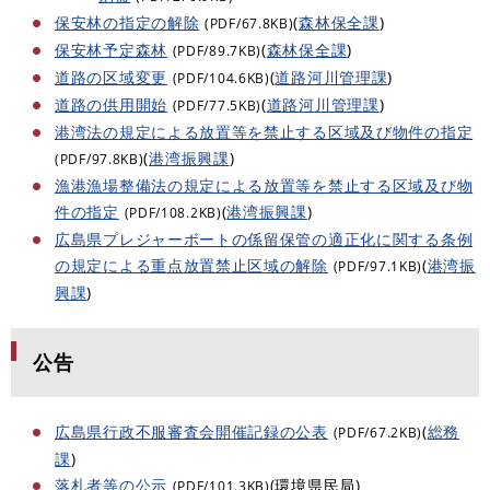
保安林の指定の解除
(
森林保全課
)
(PDF/67.8KB)
保安林予定森林
(
森林保全課
)
(PDF/89.7KB)
道路の区域変更
(
道路河川管理課
)
(PDF/104.6KB)
道路の供用開始
(
道路河川管理課
)
(PDF/77.5KB)
港湾法の規定による放置等を禁止する区域及び物件の指定
(
港湾振興課
)
(PDF/97.8KB)
漁港漁場整備法の規定による放置等を禁止する区域及び物
件の指定
(
港湾振興課
)
(PDF/108.2KB)
広島県プレジャーボートの係留保管の適正化に関する条例
の規定による重点放置禁止区域の解除
(
港湾振
(PDF/97.1KB)
興課
)
公告
広島県行政不服審査会開催記録の公表
(
総務
(PDF/67.2KB)
課
)
落札者等の公示
(環境県民局)
(PDF/101.3KB)